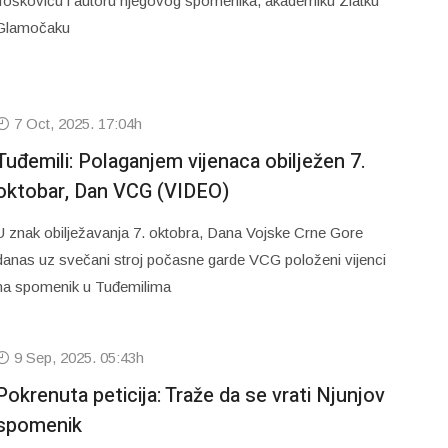
Toškoviću i autoru njegovog spomenika, akademiku Zlatku
Glamočaku
7 Oct, 2025. 17:04h
Tuđemili: Polaganjem vijenaca obilježen 7.
oktobar, Dan VCG (VIDEO)
U znak obilježavanja 7. oktobra, Dana Vojske Crne Gore
danas uz svečani stroj počasne garde VCG položeni vijenci
na spomenik u Tuđemilima
9 Sep, 2025. 05:43h
Pokrenuta peticija: Traže da se vrati Njunjov
spomenik