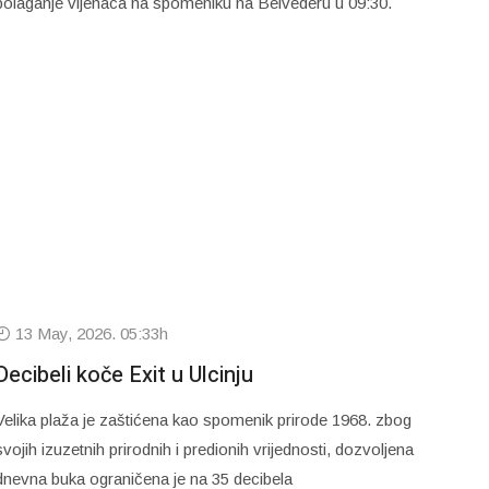
polaganje vijenaca na spomeniku na Belvederu u 09:30.
13 May, 2026. 05:33h
Decibeli koče Exit u Ulcinju
Velika plaža je zaštićena kao spomenik prirode 1968. zbog
svojih izuzetnih prirodnih i predionih vrijednosti, dozvoljena
dnevna buka ograničena je na 35 decibela