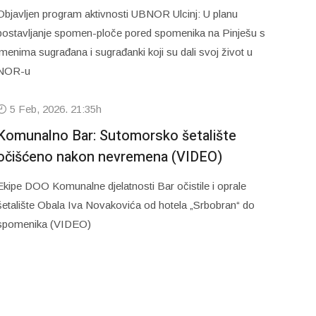
Objavljen program aktivnosti UBNOR Ulcinj: U planu
postavljanje spomen-ploče pored spomenika na Pinješu s
imenima sugrađana i sugrađanki koji su dali svoj život u
NOR-u
5 Feb, 2026. 21:35h
Komunalno Bar: Sutomorsko šetalište
očišćeno nakon nevremena (VIDEO)
Ekipe DOO Komunalne djelatnosti Bar očistile i oprale
šetalište Obala Iva Novakovića od hotela „Srbobran“ do
spomenika (VIDEO)