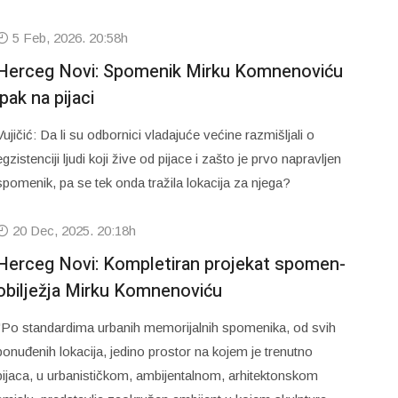
5 Feb, 2026. 20:58h
Herceg Novi: Spomenik Mirku Komnenoviću
ipak na pijaci
Vujičić: Da li su odbornici vladajuće većine razmišljali o
egzistenciji ljudi koji žive od pijace i zašto je prvo napravljen
spomenik, pa se tek onda tražila lokacija za njega?
20 Dec, 2025. 20:18h
Herceg Novi: Kompletiran projekat spomen-
obilježja Mirku Komnenoviću
"Po standardima urbanih memorijalnih spomenika, od svih
ponuđenih lokacija, jedino prostor na kojem je trenutno
pijaca, u urbanističkom, ambijentalnom, arhitektonskom