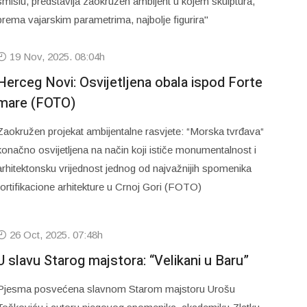
smislu, predstavlja zaokružen ambijent u kojem skulptura,
prema vajarskim parametrima, najbolje figurira"
19 Nov, 2025. 08:04h
Herceg Novi: Osvijetljena obala ispod Forte
mare (FOTO)
Zaokružen projekat ambijentalne rasvjete: “Morska tvrđava“
konačno osvijetljena na način koji ističe monumentalnost i
arhitektonsku vrijednost jednog od najvažnijih spomenika
fortifikacione arhitekture u Crnoj Gori (FOTO)
26 Oct, 2025. 07:48h
U slavu Starog majstora: “Velikani u Baru”
Pjesma posvećena slavnom Starom majstoru Urošu