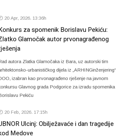
20 Apr, 2026. 13:36h
Konkurs za spomenik Borislavu Pekiću:
Zlatko Glamočak autor prvonagrađenog
rješenja
Rad autora Zlatka Glamočaka iz Bara, uz autorski tim
arhitektonsko-urbanističkog dijela iz „ARHINGinženjering“
DOO, izabran kao prvonagrađeno rješenje na javnom
konkursu Glavnog grada Podgorice za izradu spomenika
Borislavu Pekiću
20 Feb, 2026. 17:15h
UBNOR Ulcinj: Obilježavaće i dan tragedije
kod Medove