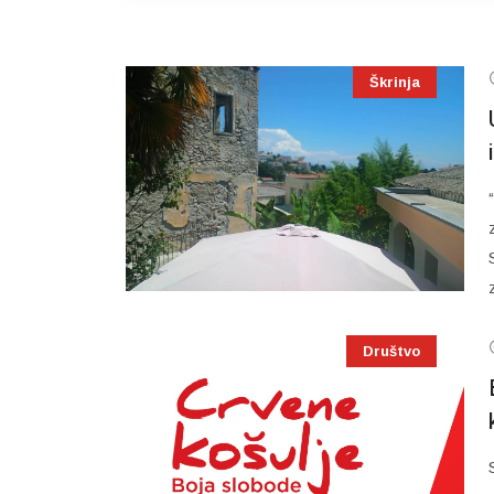
Škrinja
Društvo