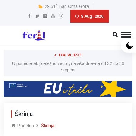
c
29.51
Bar, Crna Gora
9 Aug. 2026.
TOP VIJEST:
6
U ponedjeljak pretežno vedro, najviša dnevna od 32 do 36
stepeni
Škrinja
Početna
Škrinja