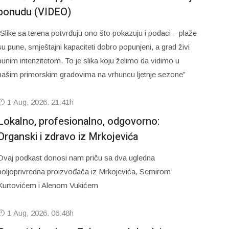
ponudu (VIDEO)
“Slike sa terena potvrđuju ono što pokazuju i podaci – plaže
su pune, smještajni kapaciteti dobro popunjeni, a grad živi
punim intenzitetom. To je slika koju želimo da vidimo u
našim primorskim gradovima na vrhuncu ljetnje sezone”
1 Aug, 2026. 21:41h
Lokalno, profesionalno, odgovorno:
Organski i zdravo iz Mrkojevića
Ovaj podkast donosi nam priču sa dva ugledna
poljoprivredna proizvođača iz Mrkojevića, Semirom
Kurtovićem i Alenom Vukićem
1 Aug, 2026. 06:48h