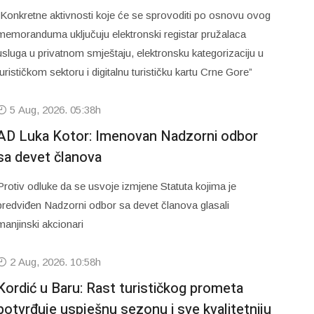
“Konkretne aktivnosti koje će se sprovoditi po osnovu ovog
memoranduma uključuju elektronski registar pružalaca
usluga u privatnom smještaju, elektronsku kategorizaciju u
turističkom sektoru i digitalnu turističku kartu Crne Gore”
5 Aug, 2026. 05:38h
AD Luka Kotor: Imenovan Nadzorni odbor
sa devet članova
Protiv odluke da se usvoje izmjene Statuta kojima je
predviđen Nadzorni odbor sa devet članova glasali
manjinski akcionari
2 Aug, 2026. 10:58h
Kordić u Baru: Rast turističkog prometa
potvrđuje uspješnu sezonu i sve kvalitetniju