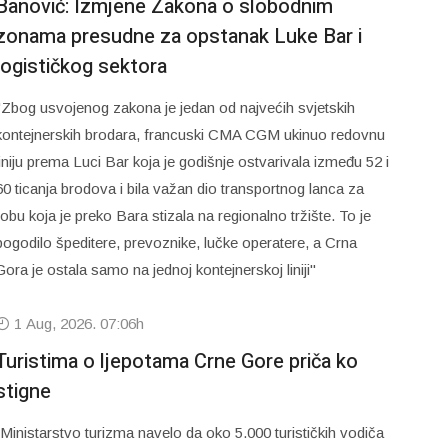
Banović: Izmjene Zakona o slobodnim
zonama presudne za opstanak Luke Bar i
logističkog sektora
"Zbog usvojenog zakona je jedan od najvećih svjetskih
kontejnerskih brodara, francuski CMA CGM ukinuo redovnu
liniju prema Luci Bar koja je godišnje ostvarivala između 52 i
60 ticanja brodova i bila važan dio transportnog lanca za
robu koja je preko Bara stizala na regionalno tržište. To je
pogodilo špeditere, prevoznike, lučke operatere, a Crna
Gora je ostala samo na jednoj kontejnerskoj liniji"
1 Aug, 2026. 07:06h
Turistima o ljepotama Crne Gore priča ko
stigne
„Ministarstvo turizma navelo da oko 5.000 turističkih vodiča