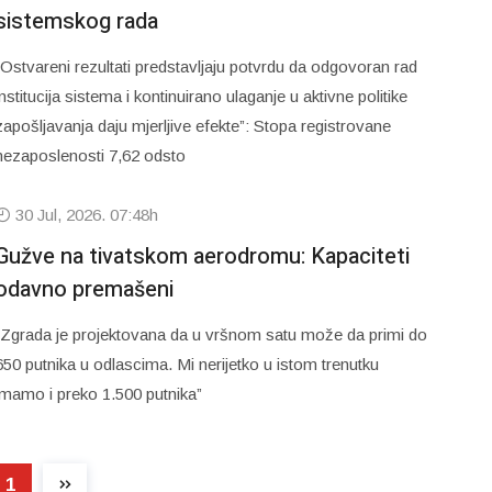
sistemskog rada
“Ostvareni rezultati predstavljaju potvrdu da odgovoran rad
institucija sistema i kontinuirano ulaganje u aktivne politike
zapošljavanja daju mjerljive efekte”: Stopa registrovane
nezaposlenosti 7,62 odsto
30 Jul, 2026. 07:48h
Gužve na tivatskom aerodromu: Kapaciteti
odavno premašeni
“Zgrada je projektovana da u vršnom satu može da primi do
650 putnika u odlascima. Mi nerijetko u istom trenutku
imamo i preko 1.500 putnika”
1