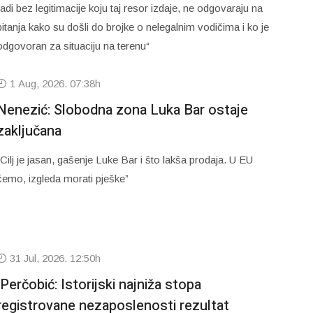
radi bez legitimacije koju taj resor izdaje, ne odgovaraju na
pitanja kako su došli do brojke o nelegalnim vodičima i ko je
odgovoran za situaciju na terenu“
1 Aug, 2026. 07:38h
Nenezić: Slobodna zona Luka Bar ostaje
zaključana
“Cilj je jasan, gašenje Luke Bar i što lakša prodaja. U EU
ćemo, izgleda morati pješke”
31 Jul, 2026. 12:50h
Perčobić: Istorijski najniža stopa
registrovane nezaposlenosti rezultat