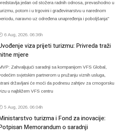
predstavlja jedan od stožera radnih odnosa, prevashodno u
turizmu, potom i u trgovini i građevinarstvu u narednom
periodu, naravno uz određena unapređenja i poboljšanja"
6 Aug, 2026. 06:36h
Uvođenje viza prijeti turizmu: Privreda traži
hitne mjere
MVP: Zahvaljujući saradnji sa kompanijom VFS Global,
vodećim svjetskim partnerom u pružanju viznih usluga,
strani državljani će moći da podnesu zahtjev za crnogorsku
vizu u najbližem VFS centru
5 Aug, 2026. 06:04h
Ministarstvo turizma i Fond za inovacije:
Potpisan Memorandum o saradnji