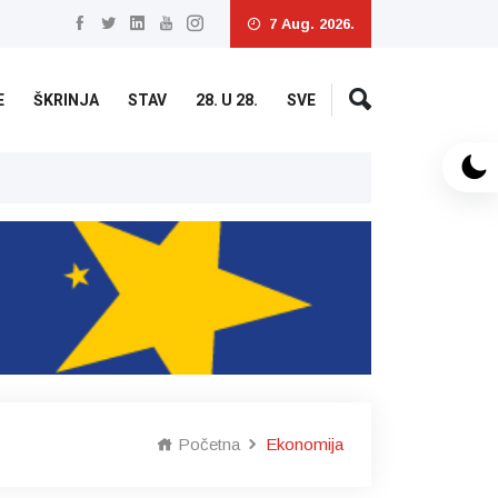
7 Aug. 2026.
E
ŠKRINJA
STAV
28. U 28.
SVE
U subotu pretežno vedro, najviša dne
Početna
Ekonomija