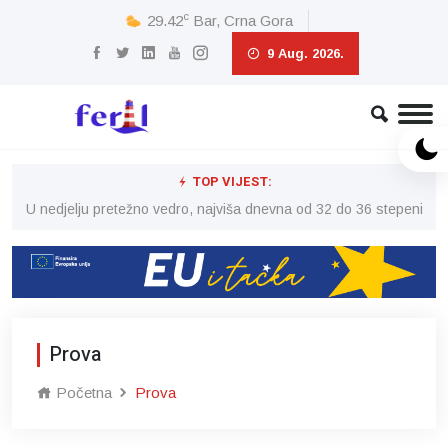
c
29.42
Bar, Crna Gora
9 Aug. 2026.
TOP VIJEST:
eni
U nedjelju pretežno vedro, najviša dnevna od 32 do 36 stepeni
U 
Prova
Početna
Prova