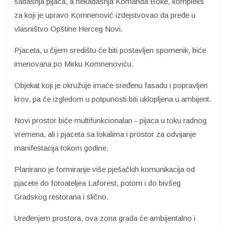
sadašnja pijaca, a nekadašnja Komanda Boke, kompleks
za koji je upravo Komnenović izdejstvovao da pređe u
vlasništvo Opštine Herceg Novi.
Pjaceta, u čijem središtu će biti postavljen spomenik, biće
imenovana po Mirku Komnenoviću.
Objekat koji je okružuje imaće sređenu fasadu i popravljen
krov, pa će izgledom u potpunosti biti uklopljena u ambijent.
Novi prostor biće multifunkcionalan - pijaca u toku radnog
vremena, ali i pjaceta sa lokalima i prostor za odvijanje
manifestacija tokom godine.
Planirano je formiranje više pješačkih komunikacija od
pjacete do fotoateljea Laforest, potom i do bivšeg
Gradskog restorana i slično.
Uređenjem prostora, ova zona grada će ambijentalno i