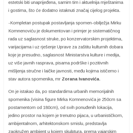
estetski biti unaprijeđena, samim tim i aktuelnija mještanima
i gostima, što će dodatno istaknuti značaj cijelog projekta.
-Kompletan postupak postavljanja spomen-obilježja Mirku
Komnenoviću je dokumentovan i primjer je sistematičnog
rada uz saglasnost struke, po konzervatorskim projektima,
varijacijama i uz rješenje Uprave za zaštitu kulturnih dobara
koje je presudno, saglasnost Ministarstva kulture i medija,
uz više javnih rasprava, pisama podrške i pozitivnih
mišljenja stručne i laičke javnosti, među kojima ističemo i
stav autora spomenika, mr
Zorana Ivanovića
.
On je istakao da, po standardima urbanih memorijalnih
spomenika (visina figure Mirka Komnenovića je 250cm sa
postamentom od 180cm), od svih ponuđenih lokacija,
jedino prostor na kojem je trenutno pijaca, u urbanističkom,
ambijentalnom, arhitektonskom smislu, predstavlja
zaokružen ambijent u kojem skulptura, prema vajarskim