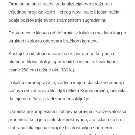
Time su se stekli uslovi za finalizaciju ovog važnog i
vrijednog projekta kojim Herceg Novi, na još jedan način,
odaje poštovanje svom znamenitom sugrađaninu.
Postament je klesan od dolomita iz lokalnih majdana koji po
strukturi i koloritu odgovara bračkom kamenu.
Sastoji se od stepenovane baze, primarnog korpusa i
okapnog bloka, dok je spomenik bronzani odlivak figure
visine 250 cm i težine oko 380 kg.
Lokalna samouprava je, vođena idejom da istakne značaj i
sačuva od zaborava lik i djelo Mirka Komnenovića, odlučila
da, njemu u čast, izradi spomen-obilježje.
Uslijedila je kompleksna i zahtjevna pravna i konzervatorska
procedura koja je u cjelosti ispoštovana, a u skladu sa tim i
izabrana lokacija na kojoj će biti postavljen spomenik –