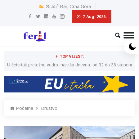
c
25.55
Bar, Crna Gora
7 Aug. 2026.
TOP VIJEST:
peni
U četvrtak pretežno vedro, najviša dnevna od 32 do 36 stepeni
U č
Početna
Društvo