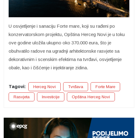
U osvjetljenje i sanaciju Forte mare, koji su rađeni po
konzervatorskom projektu, Opština Herceg Novi je u toku
ove godine uložila ukupno oko 370.000 eura, što je
obuhvatilo radove na ugradnji arhitektonske rasvjete sa
dekorativnim i scenskim efektima na tvrđavi, osvjetljenje
obale, kao i čišćenje i injektiranje zidina.
Tagovi:
Herceg Novi
Tvrđava
Forte Mare
Rasvjeta
Investicije
Opština Herceg Novi