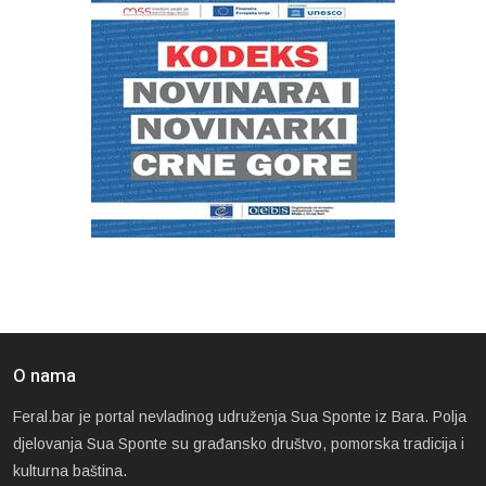
O nama
Feral.bar je portal nevladinog udruženja Sua Sponte iz Bara. Polja
djelovanja Sua Sponte su građansko društvo, pomorska tradicija i
kulturna baština.