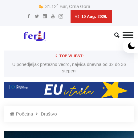
c
31.12
Bar, Crna Gora
10 Aug. 2026.
TOP VIJEST:
6
U ponedjeljak pretežno vedro, najviša dnevna od 32 do 36
stepeni
Početna
Društvo