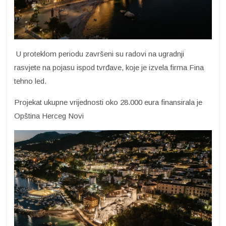
U proteklom periodu završeni su radovi na ugradnji
rasvjete na pojasu ispod tvrđave, koje je izvela firma Fina
tehno led.
Projekat ukupne vrijednosti oko 28.000 eura finansirala je
Opština Herceg Novi