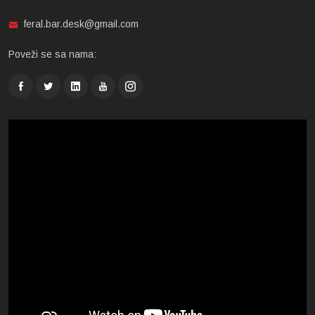
feral.bar.desk@gmail.com
Poveži se sa nama: