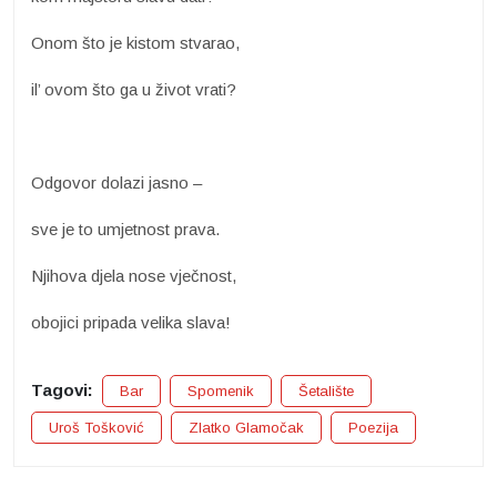
Onom što je kistom stvarao,
il’ ovom što ga u život vrati?
Odgovor dolazi jasno –
sve je to umjetnost prava.
Njihova djela nose vječnost,
obojici pripada velika slava!
Tagovi:
Bar
Spomenik
Šetalište
Uroš Tošković
Zlatko Glamočak
Poezija