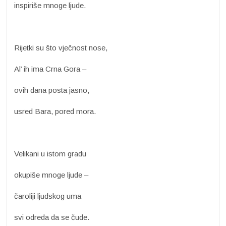
inspiriše mnoge ljude.
Rijetki su što vječnost nose,
Al’ ih ima Crna Gora –
ovih dana posta jasno,
usred Bara, pored mora.
Velikani u istom gradu
okupiše mnoge ljude –
čaroliji ljudskog uma
svi odreda da se čude.