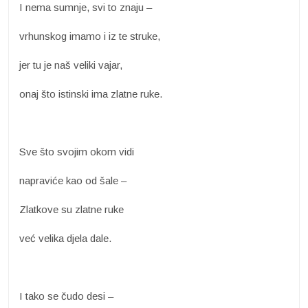
I nema sumnje, svi to znaju –
vrhunskog imamo i iz te struke,
jer tu je naš veliki vajar,
onaj što istinski ima zlatne ruke.
Sve što svojim okom vidi
napraviće kao od šale –
Zlatkove su zlatne ruke
već velika djela dale.
I tako se čudo desi –