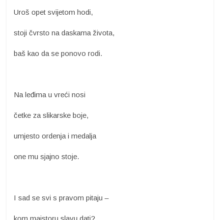
Uroš opet svijetom hodi,
stoji čvrsto na daskama života,
baš kao da se ponovo rodi.
Na leđima u vreći nosi
četke za slikarske boje,
umjesto ordenja i medalja
one mu sjajno stoje.
I sad se svi s pravom pitaju –
kom majstoru slavu dati?