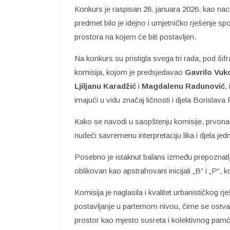
Konkurs je raspisan 28. januara 2026. kao nacio
predmet bilo je idejno i umjetničko rješenje s
prostora na kojem će biti postavljen.
Na konkurs su pristigla svega tri rada, pod ši
komisija, kojom je predsjedavao
Gavrilo Vuk
Ljiljanu Karadžić
i
Magdalenu Radunović
,
imajući u vidu značaj ličnosti i djela Borislava
Kako se navodi u saopštenju komisije, prvonag
nudeći savremenu interpretaciju lika i djela je
Posebno je istaknut balans između prepoznatlj
oblikovan kao apstrahovani inicijali „B“ i „P“, k
Komisija je naglasila i kvalitet urbanističkog rj
postavljanje u parternom nivou, čime se ostv
prostor kao mjesto susreta i kolektivnog pamć