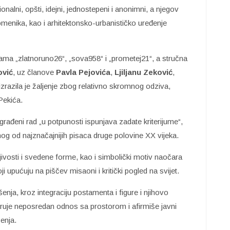
nalni, opšti, idejni, jednostepeni i anonimni, a njegov
pomenika, kao i arhitektonsko-urbanističko uređenje
frama „zlatnoruno26“, „sova958“ i „prometej21“, a stručna
ović
, uz članove
Pavla Pejovića
,
Ljiljanu Zeković
,
 izrazila je žaljenje zbog relativno skromnog odziva,
 Pekića.
rađeni rad „u potpunosti ispunjava zadate kriterijume“,
dnog od najznačajnijih pisaca druge polovine XX vijeka.
ivosti i svedene forme, kao i simbolički motiv naočara
oji upućuju na piščev misaoni i kritički pogled na svijet.
ešenja, kroz integraciju postamenta i figure i njihovo
aruje neposredan odnos sa prostorom i afirmiše javni
enja.