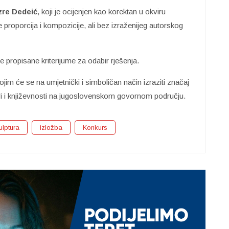
zre Dedeić
, koji je ocijenjen kao korektan u okviru
proporcija i kompozicije, ali bez izraženijeg autorskog
e propisane kriterijume za odabir rješenja.
kojim će se na umjetnički i simboličan način izraziti značaj
uri i književnosti na jugoslovenskom govornom području.
ulptura
izložba
Konkurs