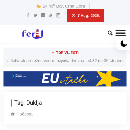
c
24.46
Bar, Crna Gora
7 Aug. 2026.
TOP VIJEST:
peni
U četvrtak pretežno vedro, najviša dnevna od 32 do 36 stepeni
U č
Tag: Duklja
Početna