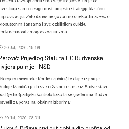
“Umjesto razvoja dobili smo veće troškove, umjesto
investicija samo nesigurnost, umjesto strategije klasičnu
improvizaciju. Zato danas ne govorimo o rekordima, već o
propuštenim šansama i sve ozbiljnijem gubitku
konkurentnosti crnogorskog turizma”
20 Jul, 2026. 15:18h
Perović: Prijedlog Statuta HG Budvanska
rivijera po mjeri NSD
“Namjera ministarke Kordić i gubitničke ekipe iz partije
Andrije Mandića je da sve državne resurse iz Budve stavi
pod (jedno)partijsku kontrolu kako bi se građanima Budve
osvetili za poraz na lokalnim izborima”
20 Jul, 2026. 08:01h
Vujović: Država prvi put dobija dio profita od