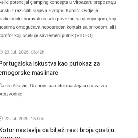
Veliki potencijal glamping koncepta u Virpazaru prepoznaju
turisti iz različitih krajeva Evrope, Kordić: Ovdje je
tradicionalni boravak na selu povezan sa glampingom, koji
gostima omogućava neposredan kontakt sa prirodom, ali i
komfor koji očekuje savremeni putnik (VIDEO)
23 Jul, 2026. 06:42h
Portugalska iskustva kao putokaz za
crnogorske maslinare
Ćazim Alković: Dronovi, pametni maslinjaci i nova era
proizvodnje
22 Jul, 2026. 18:05h
Kotor nastavlja da bilježi rast broja gostiju