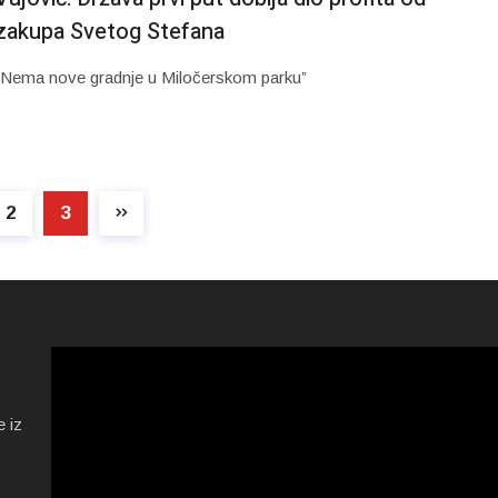
zakupa Svetog Stefana
“Nema nove gradnje u Miločerskom parku”
2
3
e iz