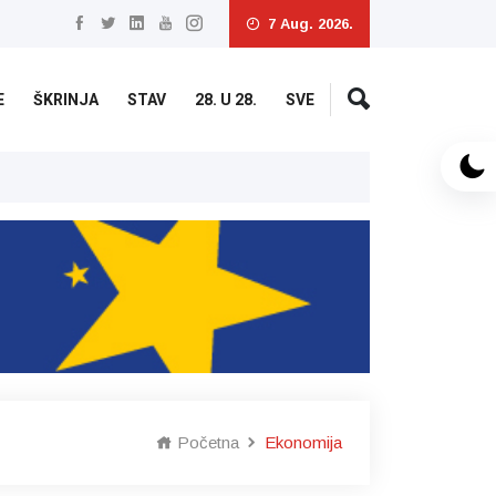
7 Aug. 2026.
E
ŠKRINJA
STAV
28. U 28.
SVE
U četvrtak pretežno vedro, najviša d
Početna
Ekonomija