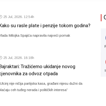
25 Jul, 2026. 12:54h
Kako su rasle plate i penzije tokom godina?
Vlada Milojka Spajića napravila najveći pomak
25 Jul, 2026. 18:18h
Bajraktari: Tražićemo ukidanje novog
cjenovnika za odvoz otpada
“Ulcinj nije ničija partijska kasa, građani nijesu dužni da
plaćaju ceh tuđeg nerada i političkih interesa”