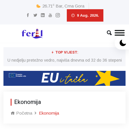
c
26.71
Bar, Crna Gora
9 Aug. 2026.
TOP VIJEST:
eni
U nedjelju pretežno vedro, najviša dnevna od 32 do 36 stepeni
U 
Ekonomija
Početna
Ekonomija