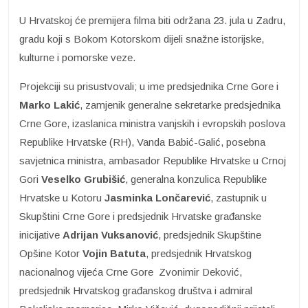
U Hrvatskoj će premijera filma biti održana 23. jula u Zadru,
gradu koji s Bokom Kotorskom dijeli snažne istorijske,
kulturne i pomorske veze.
Projekciji su prisustvovali; u ime predsjednika Crne Gore i
Marko Lakić
, zamjenik generalne sekretarke predsjednika
Crne Gore, izaslanica ministra vanjskih i evropskih poslova
Republike Hrvatske (RH), Vanda Babić-Galić, posebna
savjetnica ministra, ambasador Republike Hrvatske u Crnoj
Gori
Veselko Grubišić
, generalna konzulica Republike
Hrvatske u Kotoru
Jasminka Lončarević
, zastupnik u
Skupštini Crne Gore i predsjednik Hrvatske građanske
inicijative
Adrijan Vuksanović
, predsjednik Skupštine
Opšine Kotor
Vojin Batuta
, predsjednik Hrvatskog
nacionalnog vijeća Crne Gore Zvonimir Deković,
predsjednik Hrvatskog građanskog društva i admiral