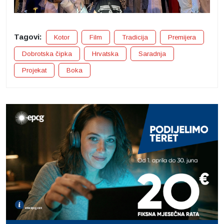
Tagovi:
Kotor
Film
Tradicija
Premijera
Dobrotska čipka
Hrvatska
Saradnja
Projekat
Boka