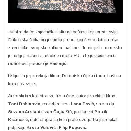
-Mislim da će zajednička kulturna baština koju predstavlja
Dobrotska čipka biti jedan lijep obol koji ćemo dati na oltar
zajedničke evropske kulturne baštine i doprinijeti onome što
je na lijep način i simboliše i moto EU, a to je ujedinjeni u
različitosti-poručio je Radonjić.
Uslijedila je projekcija filma „Dobrotska čipka i torta, baština
koja povezuje“.
Autorski tim koji stoji iza filma čine: autor projekta i filma
Toni Dabinović
, rediteljka filma
Lana Pavić
, snimatelji
Suzana Arslani
i
Ivan Čojbašić
, producent
Patrik
Kramarić
, dok fotografije koje prate ovogodišnji projekat
potpisuju
Krsto Vulović
i
Filip Popović
.