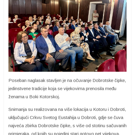
Poseban naglasak stavljen je na očuvanje Dobrotske čipke,
jedinstvene tradicije koja se vijekovima prenosila među
ženama u Boki Kotorskoj.
Snimanja su realizovana na više lokacija u Kotoru i Dobroti,
uključujući Crkvu Svetog Eustahija u Dobroti, gdje se čuva
najveća zbirka Dobrotske čipke, s više od stotinu sačuvanih
primjeraka, od kojih su pojedini stari gotovo pet vijekova.