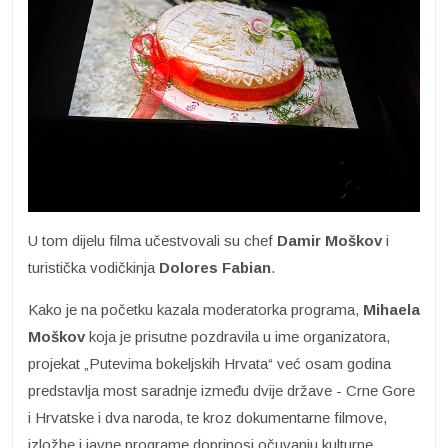
U tom dijelu filma učestvovali su chef
Damir Moškov
i
turistička vodičkinja
Dolores Fabian
.
Kako je na početku kazala moderatorka programa,
Mihaela
Moškov
koja je prisutne pozdravila u ime organizatora,
projekat „Putevima bokeljskih Hrvata“ već osam godina
predstavlja most saradnje između dvije države - Crne Gore
i Hrvatske i dva naroda, te kroz dokumentarne filmove,
izložbe i javne programe doprinosi očuvanju kulturne