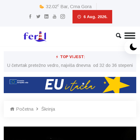
c
32.02
Bar, Crna Gora
6 Aug. 2026.
TOP VIJEST:
peni
U četvrtak pretežno vedro, najviša dnevna od 32 do 36 stepeni
U č
Početna
Škrinja