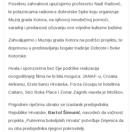
Posebnu zahvalnost upućujemo profesorici Nadi Radović,
te polaznicama radionice dobrotske čipke koju organizuje
Muzej grada Kotora, na njihovoj nesebičnoj pomoći,
saradnji i predanosti očuvanju ove vrijedne kulturne baštine.
Zahvaljujemo i Muzeju grada Kotora na podršci projektu, te
doprinosu u predstavljanju bogate tradicije Dobrote i Boke
Kotorske.
Hvala i sponzorima bez čije podrške realizacija
ovogodišnjeg filma ne bi bila moguća: JANAF-u, Croatia
Airlinesu, Erste banci Hrvatska, Forza Groupu te hotelima
Cattaro, Siro Boka Place i Zonar Zagreb-navela je Moškov.
Prigodnim riječima obratio se izaslanik predsjednika
Republike Hrvatske,
Bartol Šimunić
, navodeći da važnost
projekta „Putevima bokeljskih Hrvata“ potvrđuje činjenica da
su oba predsjednika njegovi pokrovitelji.