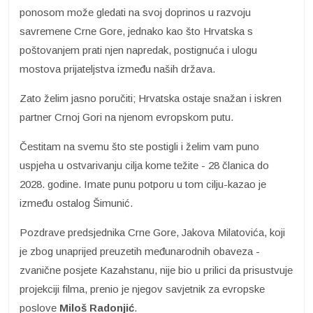
ponosom može gledati na svoj doprinos u razvoju
savremene Crne Gore, jednako kao što Hrvatska s
poštovanjem prati njen napredak, postignuća i ulogu
mostova prijateljstva između naših država.
Zato želim jasno poručiti; Hrvatska ostaje snažan i iskren
partner Crnoj Gori na njenom evropskom putu.
Čestitam na svemu što ste postigli i želim vam puno
uspjeha u ostvarivanju cilja kome težite - 28 članica do
2028. godine. Imate punu potporu u tom cilju-kazao je
između ostalog Šimunić.
Pozdrave predsjednika Crne Gore, Jakova Milatovića, koji
je zbog unaprijed preuzetih međunarodnih obaveza -
zvanične posjete Kazahstanu, nije bio u prilici da prisustvuje
projekciji filma, prenio je njegov savjetnik za evropske
poslove
Miloš Radonjić
.