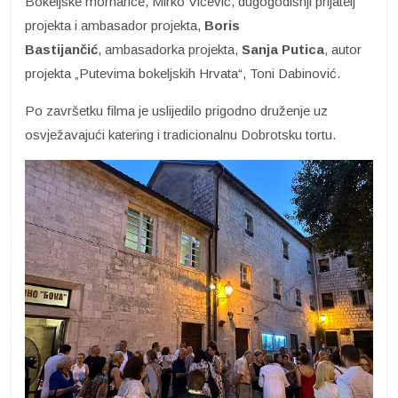
Bokeljske mornarice, Mirko Vičević, dugogodišnji prijatelj
projekta i ambasador projekta,
Boris
Bastijančić
, ambasadorka projekta,
Sanja Putica
, autor
projekta „Putevima bokeljskih Hrvata“, Toni Dabinović.
Po završetku filma je uslijedilo prigodno druženje uz
osvježavajući katering i tradicionalnu Dobrotsku tortu.