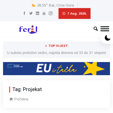
c
28.55
Bar, Crna Gora
7 Aug. 2026.
TOP VIJEST:
eni
U subotu pretežno vedro, najviša dnevna od 33 do 37 stepeni
U 
Tag: Projekat
Početna