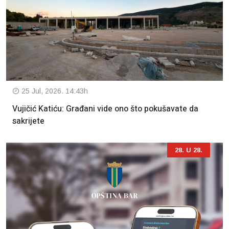
25 Jul, 2026. 14:43h
Vujičić Katiću: Građani vide ono što pokušavate da
sakrijete
28. U 28.