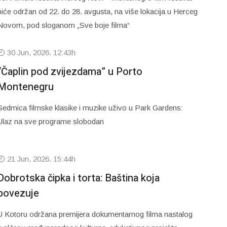
biće održan od 22. do 28. avgusta, na više lokacija u Herceg
Novom, pod sloganom „Sve boje filma“
30 Jun, 2026. 12:43h
“Čaplin pod zvijezdama” u Porto
Montenegru
Sedmica filmske klasike i muzike uživo u Park Gardens:
Ulaz na sve programe slobodan
21 Jun, 2026. 15:44h
Dobrotska čipka i torta: Baština koja
povezuje
U Kotoru održana premijera dokumentarnog filma nastalog