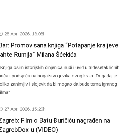
28 Apr, 2026. 18:08h
Bar: Promovisana knjiga “Potapanje kraljeve
jahte Rumija” Milana Šćekića
“Knjiga osim istorijskih činjenica nudi i uvid u tridesetak ličnih
priča i podsjeća na bogatstvo jezika ovog kraja. Događaj je
toliko zanimljiv i slojevit da bi mogao da bude tema igranog
filma”
27 Apr, 2026. 15:29h
Zagreb: Film o Batu Đuričiću nagrađen na
ZagrebDox-u (VIDEO)