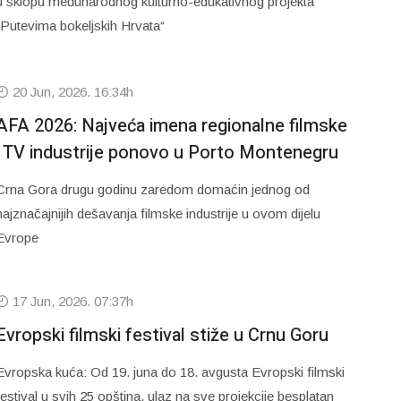
u sklopu međunarodnog kulturno-edukativnog projekta
„Putevima bokeljskih Hrvata“
20 Jun, 2026. 16:34h
AFA 2026: Najveća imena regionalne filmske
i TV industrije ponovo u Porto Montenegru
Crna Gora drugu godinu zaredom domaćin jednog od
najznačajnijih dešavanja filmske industrije u ovom dijelu
Evrope
17 Jun, 2026. 07:37h
Evropski filmski festival stiže u Crnu Goru
Evropska kuća: Od 19. juna do 18. avgusta Evropski filmski
festival u svih 25 opština, ulaz na sve projekcije besplatan