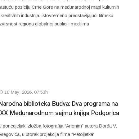
rastuću poziciju Crne Gore na međunarodnoj mapi kulturnih
i kreativnih industrija, istovremeno predstavljajući filmsku
izvrsnost regiona globalnoj publici i medijima
10 May, 2026. 07:53h
Narodna biblioteka Budva: Dva programa na
XX Međunarodnom sajmu knjiga Podgorica
U ponedjeljak izložba fotografija “Anonim” autora Đorđa V.
Gregovića, u utorak projekcija filma “Petoljetka”