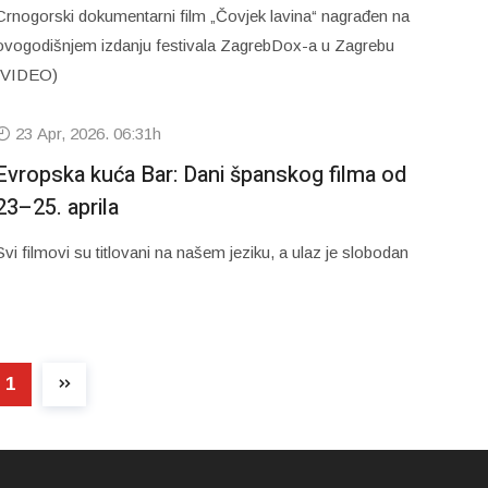
Crnogorski dokumentarni film „Čovjek lavina“ nagrađen na
ovogodišnjem izdanju festivala ZagrebDox-a u Zagrebu
(VIDEO)
23 Apr, 2026. 06:31h
Evropska kuća Bar: Dani španskog filma od
23–25. aprila
Svi filmovi su titlovani na našem jeziku, a ulaz je slobodan
1