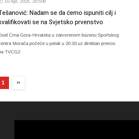
10 Apr, 2025. 20:50h
Tešanović: Nadam se da ćemo ispuniti cilj i
kvalifikovati se na Svjetsko prvenstvo
Duel Crna Gora-Hrvatska u zatvorenom bazenu Sportskog
centra Morača počeće u petak u 20:30 uz direktan prenos
na TVCG2
1