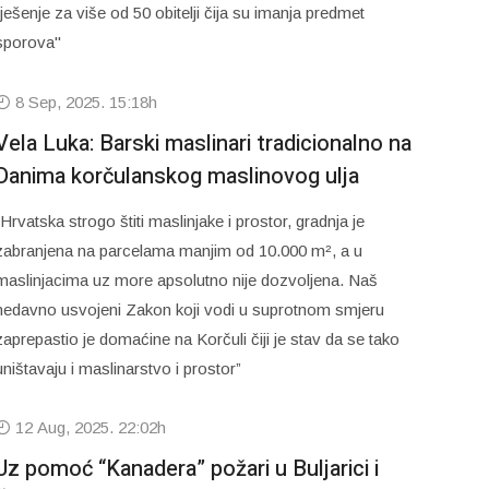
rješenje za više od 50 obitelji čija su imanja predmet
sporova"
8 Sep, 2025. 15:18h
Vela Luka: Barski maslinari tradicionalno na
Danima korčulanskog maslinovog ulja
“Hrvatska strogo štiti maslinjake i prostor, gradnja je
zabranjena na parcelama manjim od 10.000 m², a u
maslinjacima uz more apsolutno nije dozvoljena. Naš
nedavno usvojeni Zakon koji vodi u suprotnom smjeru
zaprepastio je domaćine na Korčuli čiji je stav da se tako
uništavaju i maslinarstvo i prostor”
12 Aug, 2025. 22:02h
Uz pomoć “Kanadera” požari u Buljarici i