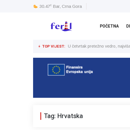
c
30.47
Bar, Crna Gora
POČETNA
D
TOP VIJEST:
U četvrtak pretežno vedro, najvi
Tag: Hrvatska