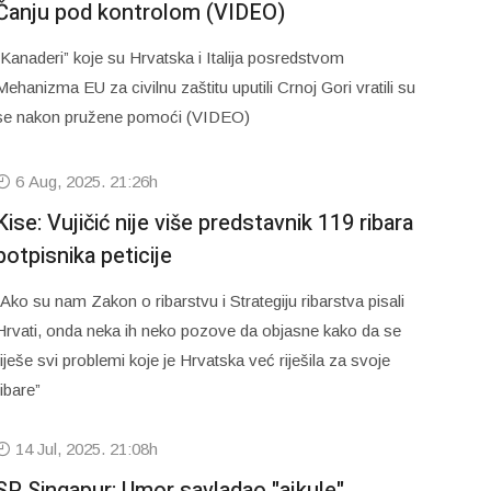
Čanju pod kontrolom (VIDEO)
“Kanaderi” koje su Hrvatska i Italija posredstvom
Mehanizma EU za civilnu zaštitu uputili Crnoj Gori vratili su
se nakon pružene pomoći (VIDEO)
6 Aug, 2025. 21:26h
Kise: Vujičić nije više predstavnik 119 ribara
potpisnika peticije
“Ako su nam Zakon o ribarstvu i Strategiju ribarstva pisali
Hrvati, onda neka ih neko pozove da objasne kako da se
riješe svi problemi koje je Hrvatska već riješila za svoje
ribare”
14 Jul, 2025. 21:08h
SP Singapur: Umor savladao "ajkule"