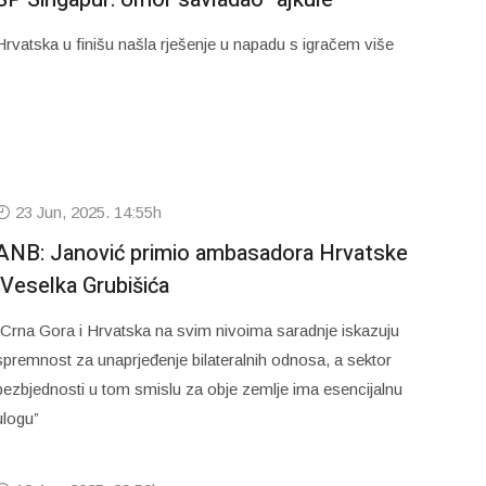
Hrvatska u finišu našla rješenje u napadu s igračem više
23 Jun, 2025. 14:55h
ANB: Janović primio ambasadora Hrvatske
Veselka Grubišića
“Crna Gora i Hrvatska na svim nivoima saradnje iskazuju
spremnost za unaprjeđenje bilateralnih odnosa, a sektor
bezbjednosti u tom smislu za obje zemlje ima esencijalnu
ulogu”