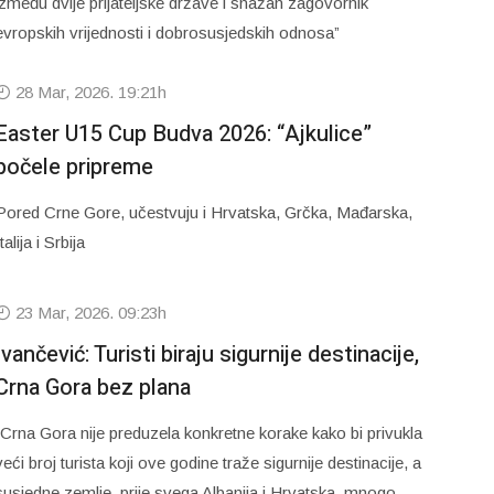
između dvije prijateljske države i snažan zagovornik
evropskih vrijednosti i dobrosusjedskih odnosa”
28 Mar, 2026. 19:21h
Easter U15 Cup Budva 2026: “Ajkulice”
počele pripreme
Pored Crne Gore, učestvuju i Hrvatska, Grčka, Mađarska,
talija i Srbija
23 Mar, 2026. 09:23h
Ivančević: Turisti biraju sigurnije destinacije,
Crna Gora bez plana
“Crna Gora nije preduzela konkretne korake kako bi privukla
veći broj turista koji ove godine traže sigurnije destinacije, a
susjedne zemlje, prije svega Albanija i Hrvatska, mnogo