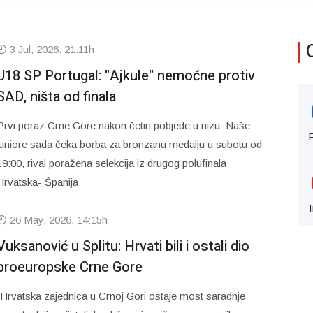
3 Jul, 2026. 21:11h
U18 SP Portugal: "Ajkule" nemoćne protiv
SAD, ništa od finala
Prvi poraz Crne Gore nakon četiri pobjede u nizu: Naše
juniore sada čeka borba za bronzanu medalju u subotu od
19:00, rival poražena selekcija iz drugog polufinala
Hrvatska- Španija
26 May, 2026. 14:15h
Vuksanović u Splitu: Hrvati bili i ostali dio
proeuropske Crne Gore
“Hrvatska zajednica u Crnoj Gori ostaje most saradnje