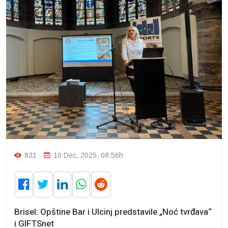
831
10 Dec, 2025. 08:56h
Brisel: Opštine Bar i Ulcinj predstavile „Noć tvrđava“
i GIFTSnet