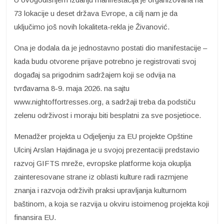
73 lokacije u deset država Evrope, a cilj nam je da
uključimo još novih lokaliteta-rekla je Živanović.
Ona je dodala da je jednostavno postati dio manifestacije –
kada budu otvorene prijave potrebno je registrovati svoj
događaj sa prigodnim sadržajem koji se odvija na
tvrđavama 8-9. maja 2026. na sajtu
www.nightoffortresses.org, a sadržaji treba da podstiču
zelenu održivost i moraju biti besplatni za sve posjetioce.
Menadžer projekta u Odjeljenju za EU projekte Opštine
Ulcinj Arslan Hajdinaga je u svojoj prezentaciji predstavio
razvoj GIFTS mreže, evropske platforme koja okuplja
zainteresovane strane iz oblasti kulture radi razmjene
znanja i razvoja održivih praksi upravljanja kulturnom
baštinom, a koja se razvija u okviru istoimenog projekta koji
finansira EU.