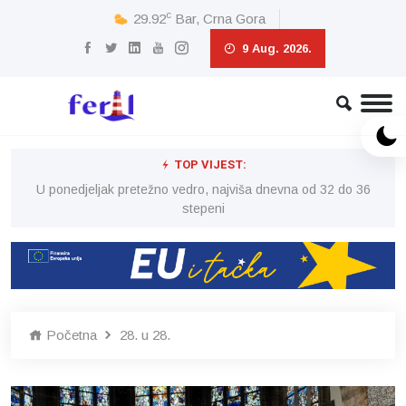
c
29.92
Bar, Crna Gora
9 Aug. 2026.
TOP VIJEST:
6
U ponedjeljak pretežno vedro, najviša dnevna od 32 do 36
stepeni
Početna
28. u 28.