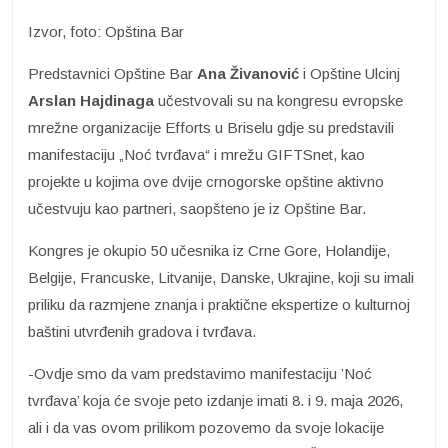
Izvor, foto: Opština Bar
Predstavnici Opštine Bar
Ana Živanović
i Opštine Ulcinj
Arslan Hajdinaga
učestvovali su na kongresu evropske
mrežne organizacije Efforts u Briselu gdje su predstavili
manifestaciju „Noć tvrđava“ i mrežu GIFTSnet, kao
projekte u kojima ove dvije crnogorske opštine aktivno
učestvuju kao partneri, saopšteno je iz Opštine Bar.
Kongres je okupio 50 učesnika iz Crne Gore, Holandije,
Belgije, Francuske, Litvanije, Danske, Ukrajine, koji su imali
priliku da razmjene znanja i praktične ekspertize o kulturnoj
baštini utvrđenih gradova i tvrđava.
-Ovdje smo da vam predstavimo manifestaciju ’Noć
tvrđava’ koja će svoje peto izdanje imati 8. i 9. maja 2026,
ali i da vas ovom prilikom pozovemo da svoje lokacije