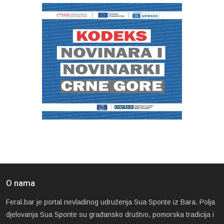
O nama
Feral.bar je portal nevladinog udruženja Sua Sponte iz Bara. Polja
djelovanja Sua Sponte su građansko društvo, pomorska tradicija i