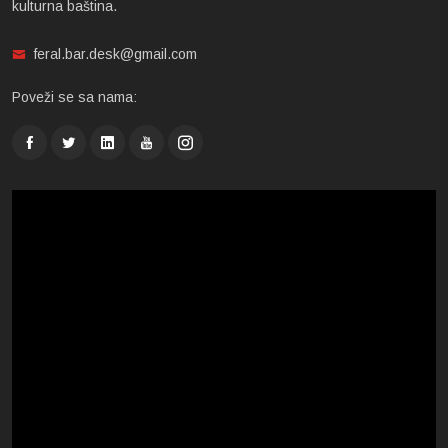
kulturna baština.
feral.bar.desk@gmail.com
Poveži se sa nama: