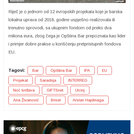
Riječ je o jednom od 12 evropskih projekata koje je barska
lokalna uprava od 2018. godine uspješno realizovala ili
trenutno sprovodi, sa ukupnim fondom od preko dva
miliona eura, zbog čega je Opština Bar prepoznata kao lider
i primjer dobre prakse u korišćenju pretpristupnih fondova
EU.
Tagovi:
Bar
Opština Bar
IPA
EU
Projekat
Saradnja
INTERREG
Noć tvrđava
GIFTSnet
Ulcinj
Ana Živanović
Brisel
Arslan Hajdinaga