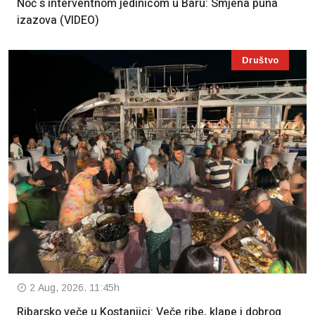
Noć s interventnom jedinicom u Baru: Smjena puna
izazova (VIDEO)
Društvo
2 Aug, 2026. 11:45h
Ribarsko veče u Kostanjici: Veče ribe, klape i dobrog