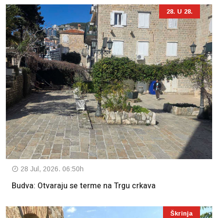
28. U 28.
28 Jul, 2026. 06:50h
Budva: Otvaraju se terme na Trgu crkava
Škrinja