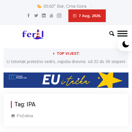
c
30.63
Bar, Crna Gora
7 Aug. 2026.
TOP VIJEST:
peni
U četvrtak pretežno vedro, najviša dnevna od 32 do 36 stepeni
U č
Tag: IPA
Početna