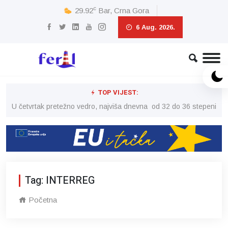
c
29.92
Bar, Crna Gora
6 Aug. 2026.
TOP VIJEST:
peni
U četvrtak pretežno vedro, najviša dnevna od 32 do 36 stepeni
U č
Tag: INTERREG
Početna