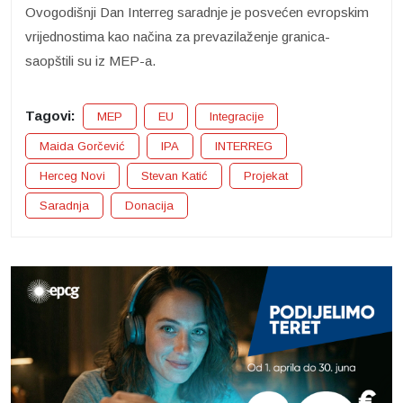
Ovogodišnji Dan Interreg saradnje je posvećen evropskim
vrijednostima kao načina za prevazilaženje granica-
saopštili su iz MEP-a.
Tagovi:
MEP
EU
Integracije
Maida Gorčević
IPA
INTERREG
Herceg Novi
Stevan Katić
Projekat
Saradnja
Donacija