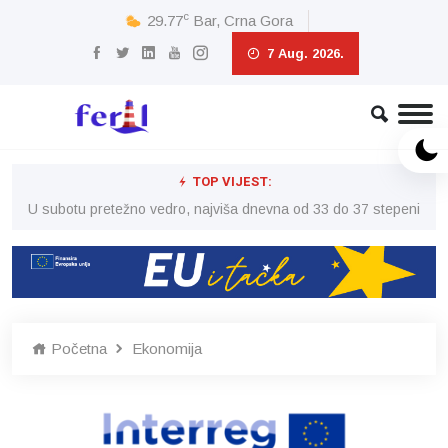
c
29.77
Bar, Crna Gora
7 Aug. 2026.
TOP VIJEST:
eni
U subotu pretežno vedro, najviša dnevna od 33 do 37 stepeni
U 
Početna
Ekonomija