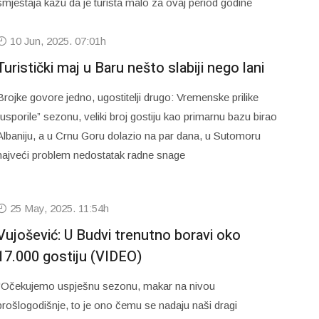
smještaja kažu da je turista malo za ovaj period godine
10 Jun, 2025. 07:01h
Turistički maj u Baru nešto slabiji nego lani
Brojke govore jedno, ugostitelji drugo: Vremenske prilike
“usporile” sezonu, veliki broj gostiju kao primarnu bazu birao
Albaniju, a u Crnu Goru dolazio na par dana, u Sutomoru
najveći problem nedostatak radne snage
25 May, 2025. 11:54h
Vujošević: U Budvi trenutno boravi oko
17.000 gostiju (VIDEO)
"Očekujemo uspješnu sezonu, makar na nivou
prošlogodišnje, to je ono čemu se nadaju naši dragi