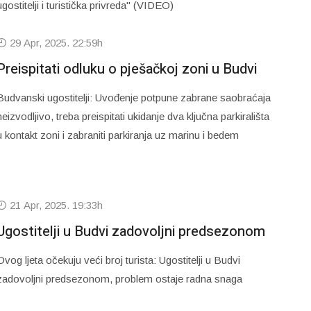
ugostitelji i turistička privreda" (VIDEO)
29 Apr, 2025. 22:59h
Preispitati odluku o pješačkoj zoni u Budvi
Budvanski ugostitelji: Uvođenje potpune zabrane saobraćaja
neizvodljivo, treba preispitati ukidanje dva ključna parkirališta
u kontakt zoni i zabraniti parkiranja uz marinu i bedem
21 Apr, 2025. 19:33h
Ugostitelji u Budvi zadovoljni predsezonom
Ovog ljeta očekuju veći broj turista: Ugostitelji u Budvi
zadovoljni predsezonom, problem ostaje radna snaga