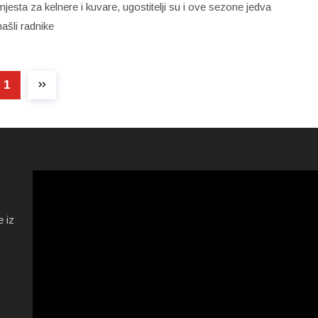
mjesta za kelnere i kuvare, ugostitelji su i ove sezone jedva
našli radnike
1
e iz