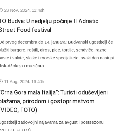
28 Nov, 2024. 11:48h
TO Budva: U nedjelju počinje II Adriatic
Street Food festival
Od prvog decembra do 14. januara: Budvanski ugostitelji će
služiti burgere, roštilj, giros, pice, tortilje, sendviče, razne
paste i salate, slatke i morske specijalitete, svaki dan nastupi
disk-džokeja i muzičara
11 Aug, 2024. 16:40h
“Crna Gora mala Italija”: Turisti oduševljeni
plažama, prirodom i gostoprimstvom
(VIDEO, FOTO)
Ugostitelji zadovoljni najavama za avgust i postsezonu
(VIDEO, FOTO)