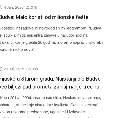
4 Jan, 2026. 21:07h
Budva: Malo koristi od milionske fešte
Ugostitelji nezadovoljni novogodišnjim programom: “Budva
je izgubila imidž epicentra zabave u najluđoj noći na
Balkanu, koji je gradila 26 godina, moramo napraviti iskorak i
ponuditi nešto novo”
20 Jul, 2025. 06:00h
Fijasko u Starom gradu: Najstariji dio Budve
već bilježi pad prometa za najmanje trećinu
“Kao i 2014. i 2004. imamo istu sliku. Neukus, nevaspitanje,
bahatost, cijene koje nisu odraz kvaliteta. Čast izuzecima”:
Nakon rekordne predsezone, ugostitelji i izdavaoci