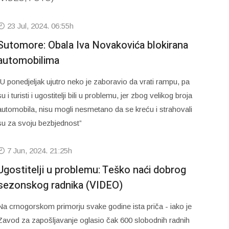
23 Jul, 2024. 06:55h
Sutomore: Obala Iva Novakovića blokirana
automobilima
“U ponedjeljak ujutro neko je zaboravio da vrati rampu, pa
su i turisti i ugostitelji bili u problemu, jer zbog velikog broja
automobila, nisu mogli nesmetano da se kreću i strahovali
su za svoju bezbjednost”
7 Jun, 2024. 21:25h
Ugostitelji u problemu: Teško naći dobrog
sezonskog radnika (VIDEO)
Na crnogorskom primorju svake godine ista priča - iako je
Zavod za zapošljavanje oglasio čak 600 slobodnih radnih