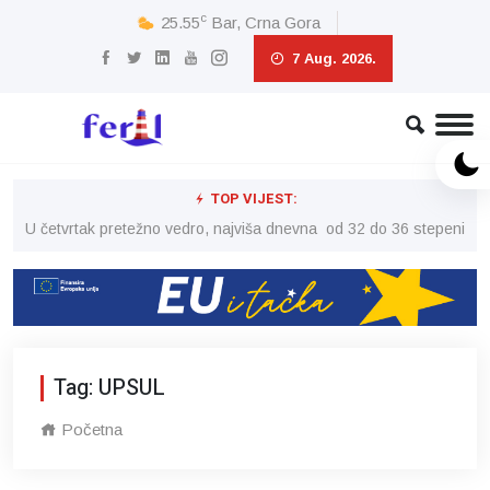
c
25.55
Bar, Crna Gora
7 Aug. 2026.
TOP VIJEST:
peni
U četvrtak pretežno vedro, najviša dnevna od 32 do 36 stepeni
U č
Tag: UPSUL
Početna