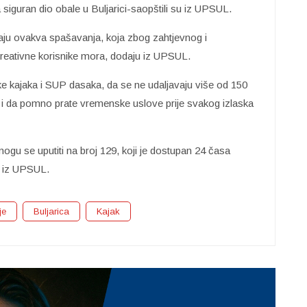
 siguran dio obale u Buljarici-saopštili su iz UPSUL.
avaju ovakva spašavanja, koja zbog zahtjevnog i
ekreativne korisnike mora, dodaju iz UPSUL.
e kajaka i SUP dasaka, da se ne udaljavaju više od 150
i da pomno prate vremenske uslove prije svakog izlaska
u se uputiti na broj 129, koji je dostupan 24 časa
u iz UPSUL.
je
Buljarica
Kajak