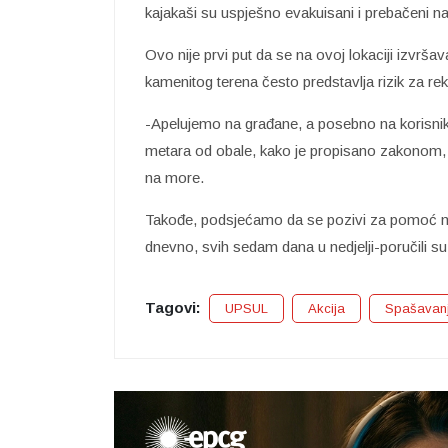
kajakaši su uspješno evakuisani i prebačeni na
Ovo nije prvi put da se na ovoj lokaciji izvrš
kamenitog terena često predstavlja rizik za r
-Apelujemo na građane, a posebno na korisnik
metara od obale, kako je propisano zakonom, 
na more.
Takođe, podsjećamo da se pozivi za pomoć mog
dnevno, svih sedam dana u nedjelji-poručili s
Tagovi:
UPSUL
Akcija
Spašavan