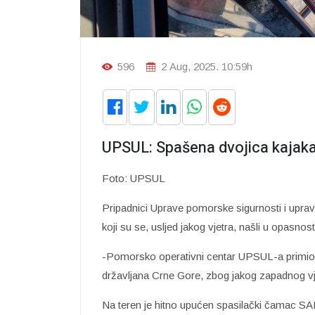
596
2 Aug, 2025. 10:59h
UPSUL: Spašena dvojica kajaka
Foto: UPSUL
Pripadnici Uprave pomorske sigurnosti i uprav
koji su se, usljed jakog vjetra, našli u opasnos
-Pomorsko operativni centar UPSUL-a primio 
državljana Crne Gore, zbog jakog zapadnog vje
Na teren je hitno upućen spasilački čamac SAR-