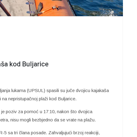
ša kod Buljarice
ljanja lukama (UPSUL) spasili su juče dvojicu kajakaša
ti na nepristupačnoj plaži kod Buljarice.
je poziv za pomoć u 17:10, nakon što dvojica
tra, nisu mogli bezbjedno da se vrate na plažu.
5 sa tri člana posade. Zahvaljujući brzoj reakciji,