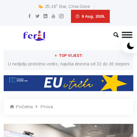
c
25.16
Bar, Crna Gora
9 Aug. 2026.
TOP VIJEST:
eni
U nedjelju pretežno vedro, najviša dnevna od 32 do 36 stepeni
U 
Početna
Prova