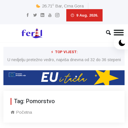
c
26.71
Bar, Crna Gora
9 Aug. 2026.
TOP VIJEST:
eni
U nedjelju pretežno vedro, najviša dnevna od 32 do 36 stepeni
U 
Tag: Pomorstvo
Početna