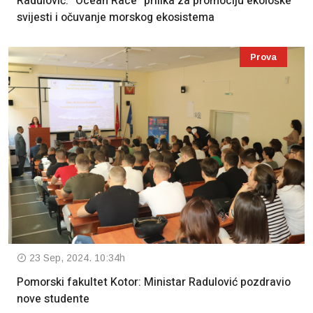
Radulović: “Ocean Race” prilika za promociju ekološke
svijesti i očuvanje morskog ekosistema
Prova
23 Sep, 2024. 10:34h
Pomorski fakultet Kotor: Ministar Radulović pozdravio
nove studente