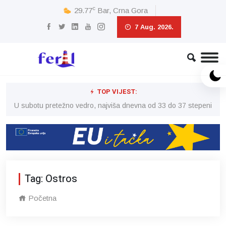
c
29.77
Bar, Crna Gora
7 Aug. 2026.
TOP VIJEST:
eni
U subotu pretežno vedro, najviša dnevna od 33 do 37 stepeni
U 
Tag: Ostros
Početna