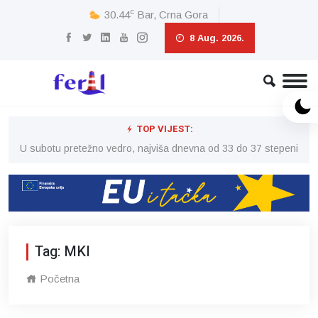
c
30.44
Bar, Crna Gora
8 Aug. 2026.
TOP VIJEST:
eni
U subotu pretežno vedro, najviša dnevna od 33 do 37 stepeni
U 
Tag: MKI
Početna