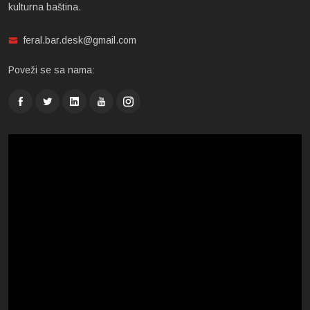
kulturna baština.
feral.bar.desk@gmail.com
Poveži se sa nama: