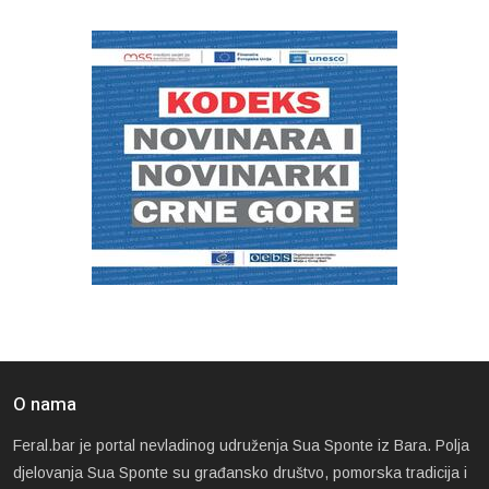
O nama
Feral.bar je portal nevladinog udruženja Sua Sponte iz Bara. Polja
djelovanja Sua Sponte su građansko društvo, pomorska tradicija i