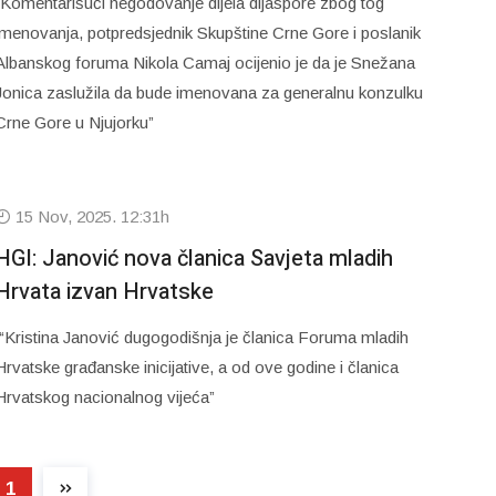
“Komentarišući negodovanje dijela dijaspore zbog tog
imenovanja, potpredsjednik Skupštine Crne Gore i poslanik
Albanskog foruma Nikola Camaj ocijenio je da je Snežana
Jonica zaslužila da bude imenovana za generalnu konzulku
Crne Gore u Njujorku”
15 Nov, 2025. 12:31h
HGI: Janović nova članica Savjeta mladih
Hrvata izvan Hrvatske
“Kristina Janović dugogodišnja je članica Foruma mladih
Hrvatske građanske inicijative, a od ove godine i članica
Hrvatskog nacionalnog vijeća”
1