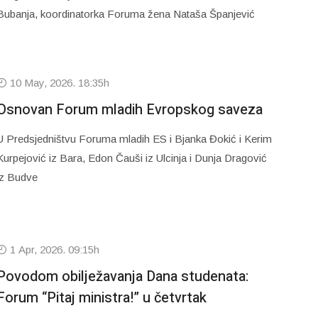
Bubanja, koordinatorka Foruma žena Nataša Španjević
10 May, 2026. 18:35h
Osnovan Forum mladih Evropskog saveza
U Predsjedništvu Foruma mladih ES i Bjanka Đokić i Kerim
Kurpejović iz Bara, Edon Čauši iz Ulcinja i Dunja Dragović
iz Budve
1 Apr, 2026. 09:15h
Povodom obilježavanja Dana studenata:
Forum “Pitaj ministra!” u četvrtak