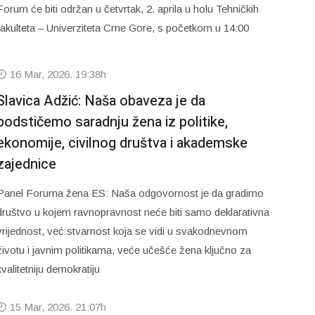
Forum će biti održan u četvrtak, 2. aprila u holu Tehničkih
fakulteta – Univerziteta Crne Gore, s početkom u 14:00
16 Mar, 2026. 19:38h
Slavica Adžić: Naša obaveza je da
podstičemo saradnju žena iz politike,
ekonomije, civilnog društva i akademske
zajednice
Panel Foruma žena ES: Naša odgovornost je da gradimo
društvo u kojem ravnopravnost neće biti samo deklarativna
vrijednost, već stvarnost koja se vidi u svakodnevnom
životu i javnim politikama, veće učešće žena ključno za
kvalitetniju demokratiju
15 Mar, 2026. 21:07h