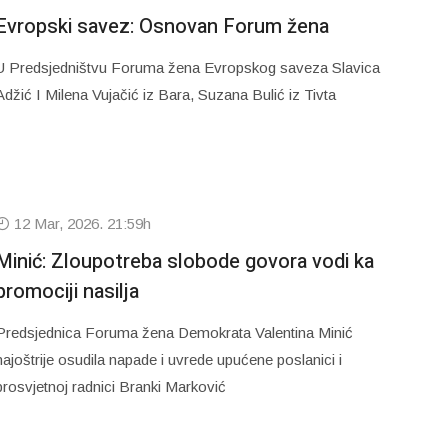
Evropski savez: Osnovan Forum žena
U Predsjedništvu Foruma žena Evropskog saveza Slavica
Adžić I Milena Vujačić iz Bara, Suzana Bulić iz Tivta
12 Mar, 2026. 21:59h
Minić: Zloupotreba slobode govora vodi ka
promociji nasilja
Predsjednica Foruma žena Demokrata Valentina Minić
najoštrije osudila napade i uvrede upućene poslanici i
prosvjetnoj radnici Branki Marković