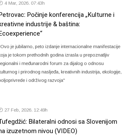
4 Mar, 2026. 07:43h
Petrovac: Počinje konferencija „Kulturne i
kreativne industrije & baština:
Ecoexperience“
"Ovo je jubilarno, peto izdanje internacionalne manifestacije
koja je tokom prethodnih godina izrasla u prepoznatljiv
regionalni i međunarodni forum za dijalog o odnosu
kulturnog i prirodnog nasljeđa, kreativnih industrija, ekologije,
poljoprivrede i održivog razvoja"
27 Feb, 2026. 12:49h
Tufegdžić: Bilateralni odnosi sa Slovenijom
na izuzetnom nivou (VIDEO)