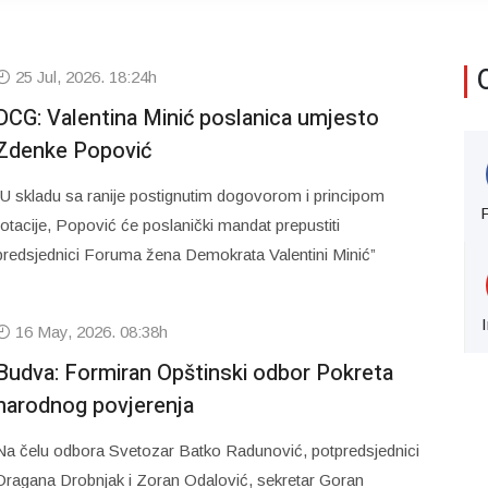
25 Jul, 2026. 18:24h
DCG: Valentina Minić poslanica umjesto
Zdenke Popović
“U skladu sa ranije postignutim dogovorom i principom
rotacije, Popović će poslanički mandat prepustiti
predsjednici Foruma žena Demokrata Valentini Minić”
16 May, 2026. 08:38h
Budva: Formiran Opštinski odbor Pokreta
narodnog povjerenja
Na čelu odbora Svetozar Batko Radunović, potpredsjednici
Dragana Drobnjak i Zoran Odalović, sekretar Goran