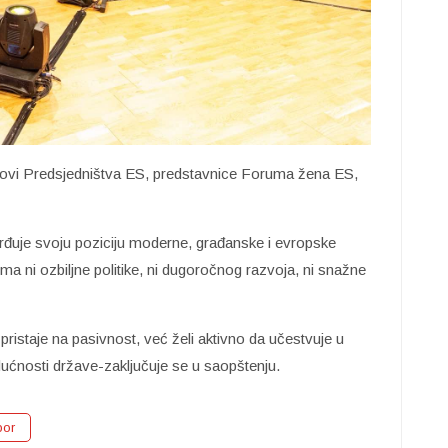
lanovi Predsjedništva ES, predstavnice Foruma žena ES,
uje svoju poziciju moderne, građanske i evropske
ma ni ozbiljne politike, ni dugoročnog razvoja, ni snažne
ristaje na pasivnost, već želi aktivno da učestvuje u
dućnosti države-zaključuje se u saopštenju.
bor