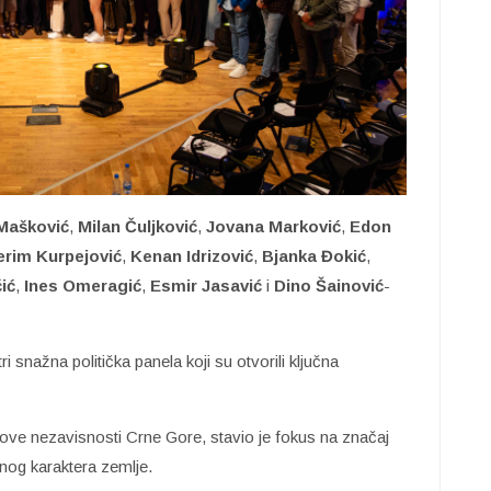
Mašković
,
Milan Čuljković
,
Jovana Marković
,
Edon
erim Kurpejović
,
Kenan Idrizović
,
Bjanka
Đokić
,
ić
,
Ines Omeragić
,
Esmir Jasavić
i
Dino
Šainović
-
i snažna politička panela koji su otvorili ključna
ove nezavisnosti Crne Gore, stavio je fokus na značaj
nog karaktera zemlje.