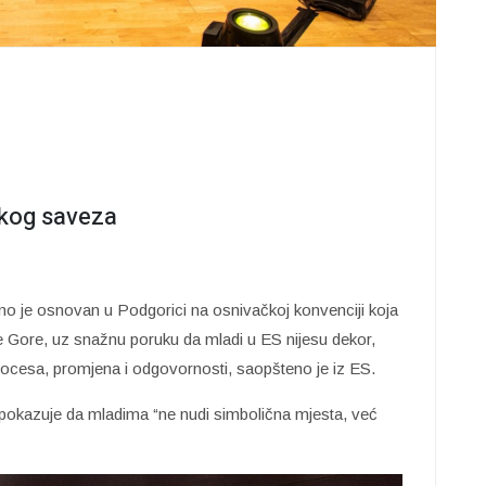
kog saveza
 je osnovan u Podgorici na osnivačkoj konvenciji koja
rne Gore, uz snažnu poruku da mladi u ES nijesu dekor,
 procesa, promjena i odgovornosti, saopšteno je iz ES.
pokazuje da mladima “ne nudi simbolična mjesta, već