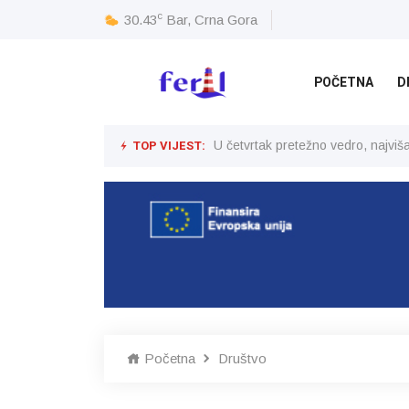
c
30.43
Bar, Crna Gora
POČETNA
D
TOP VIJEST:
U četvrtak pretežno vedro, najvi
Početna
Društvo