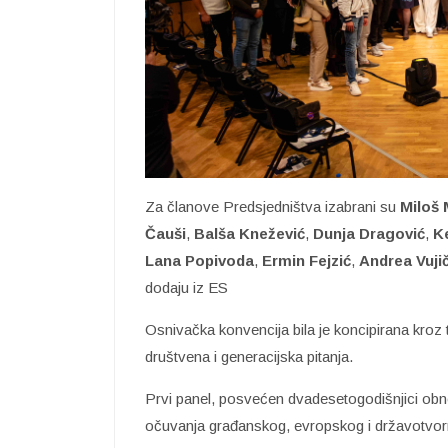
Za članove Predsjedništva izabrani su
Miloš 
Čauši
,
Balša Knežević
,
Dunja Dragović
,
K
Lana Popivoda
,
Ermin Fejzić
,
Andrea Vujič
dodaju iz ES
Osnivačka konvencija bila je koncipirana kroz tr
društvena i generacijska pitanja.
Prvi panel, posvećen dvadesetogodišnjici obn
očuvanja građanskog, evropskog i državotvor