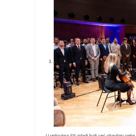
-U redovima ES mladi ljudi već obavljaju neke 