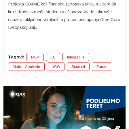
Projekta EU4ME koji finansira Evropska unija, s ciljem da
kroz dijalog između studenata i članova Vlade, afirmiše
snažniju uključenost mladih u proces pristupanja Crne Gore
Evropskoj uniji.
Tagovi:
MEP
EU
Integracije
Maida Gorčević
UCG
Studenti
Forum