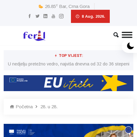
c
26.85
Bar, Crna Gora
8 Aug. 2026.
TOP VIJEST:
eni
U nedjelju pretežno vedro, najviša dnevna od 32 do 36 stepeni
U 
Početna
28. u 28.