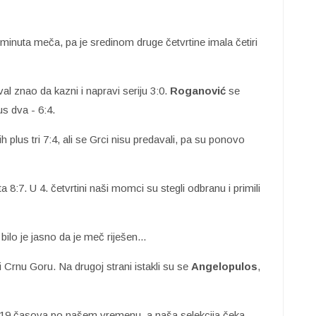
 minuta meča, pa je sredinom druge četvrtine imala četiri
ival znao da kazni i napravi seriju 3:0.
Roganović
se
us dva - 6:4.
h plus tri 7:4, ali se Grci nisu predavali, pa su ponovo
a 8:7. U 4. četvrtini naši momci su stegli odbranu i primili
ilo je jasno da je meč riješen...
i Crnu Goru. Na drugoj strani istakli su se
Angelopulos
,
d 19 časova po našem vremenu, a naša selekcija čeka