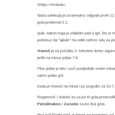
Srbiju i Hrvatsku.
Naša selekcija je izvanredno odigrala prvih 12
gola prednosti 5:1.
Ipak, nakon toga je uslijedio pad u igri, što je r
pobrinuo da "ajkule" na veliki odmor odu sa pl
Vraneš
je na početku 3. četvrtine donio sigurni
prišli na minus jedan 7:6.
Plus jedan je bilo i uoči posljednjih osam minut
samo jedan gol.
Kada je Vraneš na minut i po pogodio za 10:7, b
Roganović i Vraneš su sa po tri gola predvodil
Patsilinakos
i
Zuzunis
sa po dva gola.
Prvi polufinalni meč je danas na programu o