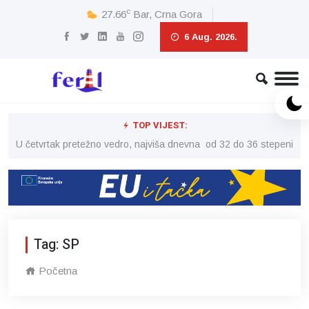
c
27.66
Bar, Crna Gora
6 Aug. 2026.
TOP VIJEST:
peni
U četvrtak pretežno vedro, najviša dnevna od 32 do 36 stepeni
U č
Tag: SP
Početna