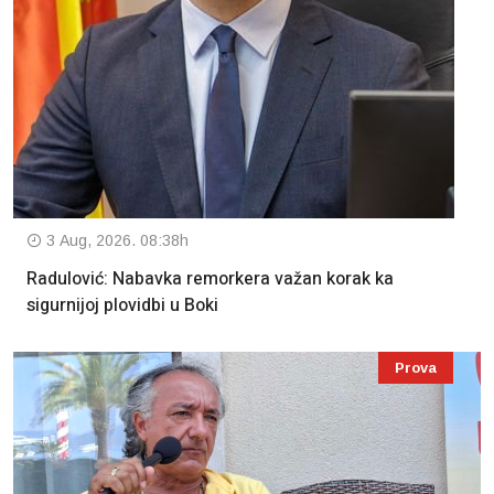
3 Aug, 2026. 08:38h
Radulović: Nabavka remorkera važan korak ka
sigurnijoj plovidbi u Boki
Prova