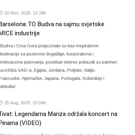
20 Nov, 2025. 15:26h
Barselona: TO Budva na sajmu svjetske
MICE industrije
“Budva i Crna Gora prepoznate su kao inspirativne
destinacije za poslovne događaje, korporativna i
motivaciona putovanja, poseban interes pokazali su partneri
sa tržišta SAD-a, Egipta, Jordana, Poljske, Italije,
Francuske, Njemačke, Japana, Portugala, Kolumbije i
Meksika”
25 Aug, 2025. 15:56h
Tivat: Legendarna Mariza održala koncert na
Pinama (VIDEO)