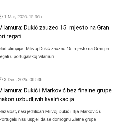
1 Mar, 2026. 15:36h
Vilamura: Dukić zauzeo 15. mjesto na Gran
pri regati
Naš olimpijac Milivoj Dukić zauzeo 15. mjesto na Gran pri
regati u portugalskoj Vilamuri
3 Dec, 2025. 06:53h
Vilamura: Dukić i Marković bez finalne grupe
nakon uzbudljivih kvalifikacija
Nažalost, naši jedriličari Milivoj Dukić i Ilija Marković u
Portugalu nisu uspjeli da se domognu Zlatne grupe