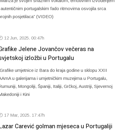
“Mariza je svojim snažnim vokalom, emotivnim izvođenjem
i autentičnim portugalskim fado ritmovima osvojila srca
brojnih posjetilaca” (VIDEO)
12 Jun, 2025. 00:47h
Grafike Jelene Jovančov večeras na
svjetskoj izložbi u Portugalu
Grafike umjetnice iz Bara do kraja godine u sklopu XXII
AAmA u galerijama i umjetničkim muzejima u Portugalu,
Rumuniji, Mongoliji, Španiji, Italiji, Grčkoj, Austriji, Sjevernoj
Makedoniji i Kini
17 Mar, 2025. 17:47h
Lazar Carević golman mjeseca u Portugaliji