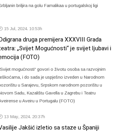
Grbljanin briljira na golu Famalikaa u portugalskoj ligi
15 Jul, 2024. 10:53h
Odigrana druga premijera XXXVIII Grada
teatra: „Svijet Mogućnosti“ je svijet ljubavi i
emocija (FOTO)
„Svijet mogućnosti“ govori o životu osoba sa razvojnim
teškoćama, i do sada je uspješno izveden u Narodnom
pozorištu u Sarajevu, Srpskom narodnom pozorištu u
Novom Sadu, Kazalištu Gavella u Zagrebu i Teatru
Aveirense u Aveiru u Portugalu (FOTO)
13 May, 2024. 20:37h
Vasilije Jakšić izletio sa staze u Španiji