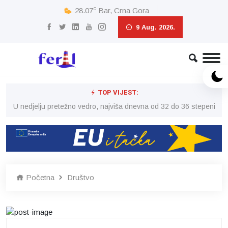
c
28.07
Bar, Crna Gora
9 Aug. 2026.
TOP VIJEST:
eni
U nedjelju pretežno vedro, najviša dnevna od 32 do 36 stepeni
U 
Početna
Društvo