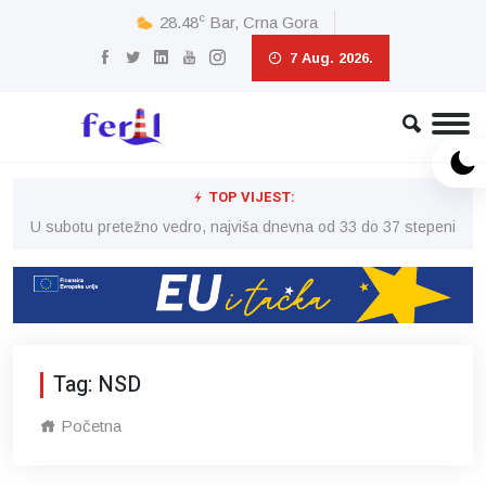
c
28.48
Bar, Crna Gora
7 Aug. 2026.
TOP VIJEST:
eni
U subotu pretežno vedro, najviša dnevna od 33 do 37 stepeni
U 
Tag: NSD
Početna