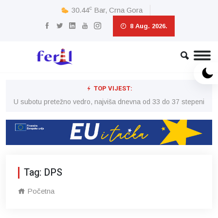
c
30.44
Bar, Crna Gora
8 Aug. 2026.
TOP VIJEST:
eni
U subotu pretežno vedro, najviša dnevna od 33 do 37 stepeni
U 
Tag: DPS
Početna