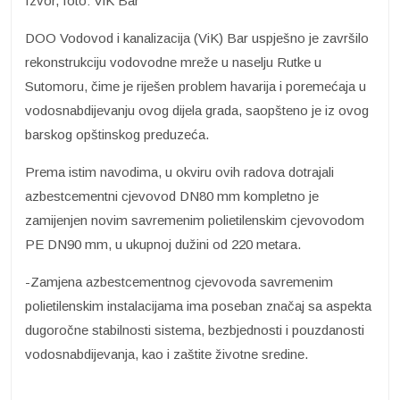
Izvor, foto: ViK Bar
DOO Vodovod i kanalizacija (ViK) Bar uspješno je završilo
rekonstrukciju vodovodne mreže u naselju Rutke u
Sutomoru, čime je riješen problem havarija i poremećaja u
vodosnabdijevanju ovog dijela grada, saopšteno je iz ovog
barskog opštinskog preduzeća.
Prema istim navodima, u okviru ovih radova dotrajali
azbestcementni cjevovod DN80 mm kompletno je
zamijenjen novim savremenim polietilenskim cjevovodom
PE DN90 mm, u ukupnoj dužini od 220 metara.
-Zamjena azbestcementnog cjevovoda savremenim
polietilenskim instalacijama ima poseban značaj sa aspekta
dugoročne stabilnosti sistema, bezbjednosti i pouzdanosti
vodosnabdijevanja, kao i zaštite životne sredine.