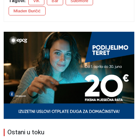
Tagovi:
ViK
Bar
Sutomore
Mladen Đuričić
Ostani u toku