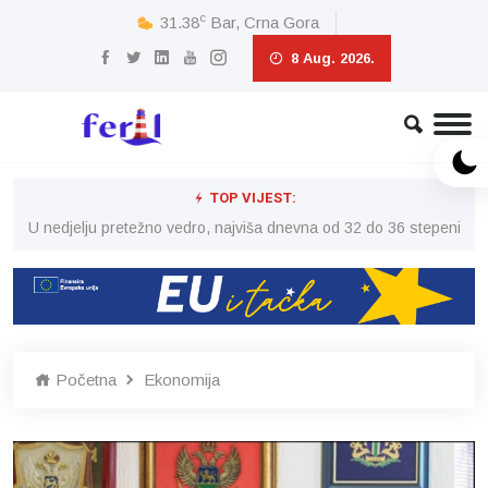
c
31.38
Bar, Crna Gora
8 Aug. 2026.
TOP VIJEST:
eni
U nedjelju pretežno vedro, najviša dnevna od 32 do 36 stepeni
U 
Početna
Ekonomija