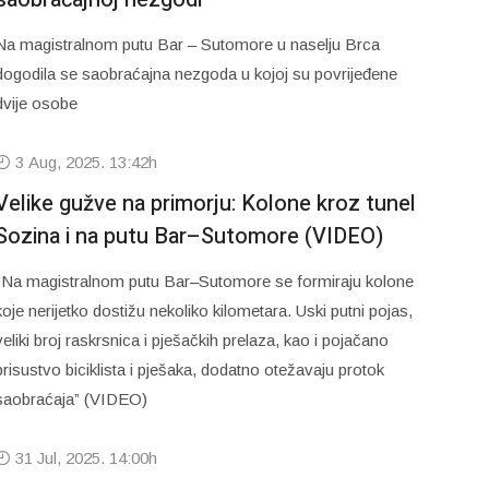
Na magistralnom putu Bar – Sutomore u naselju Brca
dogodila se saobraćajna nezgoda u kojoj su povrijeđene
dvije osobe
3 Aug, 2025. 13:42h
Velike gužve na primorju: Kolone kroz tunel
Sozina i na putu Bar–Sutomore (VIDEO)
"Na magistralnom putu Bar–Sutomore se formiraju kolone
koje nerijetko dostižu nekoliko kilometara. Uski putni pojas,
veliki broj raskrsnica i pješačkih prelaza, kao i pojačano
prisustvo biciklista i pješaka, dodatno otežavaju protok
saobraćaja” (VIDEO)
31 Jul, 2025. 14:00h