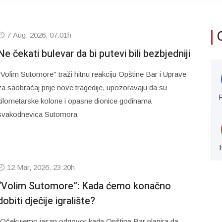
7 Aug, 2026. 07:01h
Ne čekati bulevar da bi putevi bili bezbjedniji
"Volim Sutomore" traži hitnu reakciju Opštine Bar i Uprave
za saobraćaj prije nove tragedije, upozoravaju da su
kilometarske kolone i opasne dionice godinama
svakodnevica Sutomora
12 Mar, 2026. 23:20h
“Volim Sutomore”: Kada ćemo konačno
dobiti dječije igralište?
“Očekujemo jasan odgovor kada Opština Bar planira da