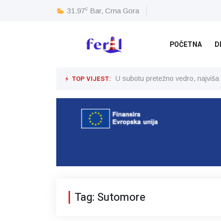
c
31.97
Bar, Crna Gora
POČETNA
D
TOP VIJEST:
U subotu pretežno vedro, najviša
Tag: Sutomore