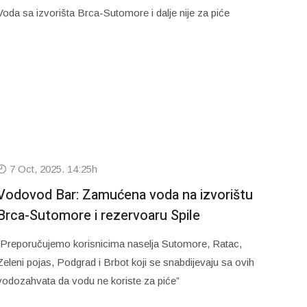
Voda sa izvorišta Brca-Sutomore i dalje nije za piće
7 Oct, 2025. 14:25h
Vodovod Bar: Zamućena voda na izvorištu
Brca-Sutomore i rezervoaru Spile
“Preporučujemo korisnicima naselja Sutomore, Ratac,
Zeleni pojas, Podgrad i Brbot koji se snabdijevaju sa ovih
vodozahvata da vodu ne koriste za piće”