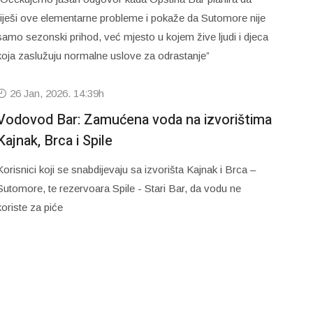
riješi ove elementarne probleme i pokaže da Sutomore nije
samo sezonski prihod, već mjesto u kojem žive ljudi i djeca
koja zaslužuju normalne uslove za odrastanje”
26 Jan, 2026. 14:39h
Vodovod Bar: Zamućena voda na izvorištima
Kajnak, Brca i Spile
Korisnici koji se snabdijevaju sa izvorišta Kajnak i Brca –
Sutomore, te rezervoara Spile - Stari Bar, da vodu ne
koriste za piće