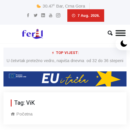
c
30.47
Bar, Crna Gora
7 Aug. 2026.
TOP VIJEST:
peni
U četvrtak pretežno vedro, najviša dnevna od 32 do 36 stepeni
U č
Tag: ViK
Početna