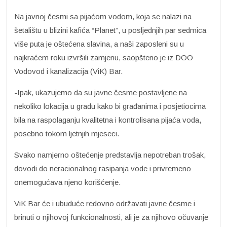
Na javnoj česmi sa pijaćom vodom, koja se nalazi na
šetalištu u blizini kafića “Planet”, u posljednjih par sedmica
više puta je oštećena slavina, a naši zaposleni su u
najkraćem roku izvršili zamjenu, saopšteno je iz DOO
Vodovod i kanalizacija (ViK) Bar.
-Ipak, ukazujemo da su javne česme postavljene na
nekoliko lokacija u gradu kako bi građanima i posjetiocima
bila na raspolaganju kvalitetna i kontrolisana pijaća voda,
posebno tokom ljetnjih mjeseci.
Svako namjerno oštećenje predstavlja nepotreban trošak,
dovodi do neracionalnog rasipanja vode i privremeno
onemogućava njeno korišćenje.
ViK Bar će i ubuduće redovno održavati javne česme i
brinuti o njihovoj funkcionalnosti, ali je za njihovo očuvanje