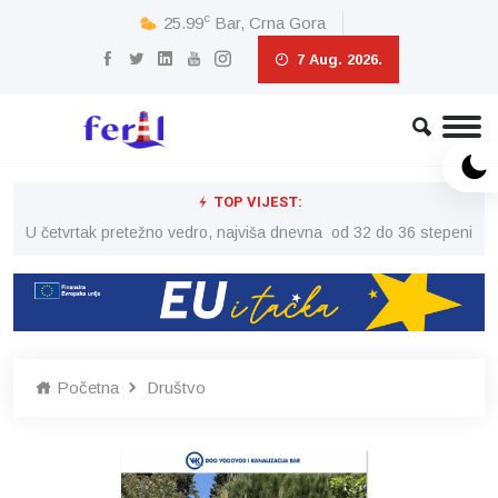
c
25.99
Bar, Crna Gora
7 Aug. 2026.
TOP VIJEST:
peni
U četvrtak pretežno vedro, najviša dnevna od 32 do 36 stepeni
U č
Početna
Društvo