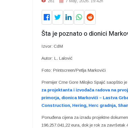
281
7 May, 2026. 19:42h
Šta je poznato o dionici Marko
Izvor: CdM
Autor: L. Lalović
Foto: Printscreen/Petlja Markovići
Premijer Crne Gore Milojko Spajić saopštio 
za projektanta i izvođača radova na prvo
primorja, dionica Markovići – Lastva Grba
Construction, Hering, Herc gradnja, Shan
Ponuđena cijena za izradu projektne dokumentac
196.257.041,22 eura, dok je rok za završetak