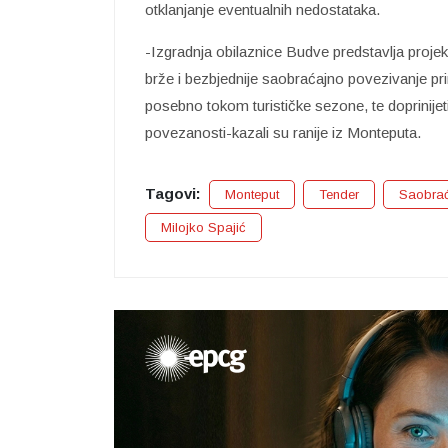
otklanjanje eventualnih nedostataka.
-Izgradnja obilaznice Budve predstavlja proje
brže i bezbjednije saobraćajno povezivanje pr
posebno tokom turističke sezone, te doprinijet
povezanosti-kazali su ranije iz Monteputa.
Tagovi:
Monteput
Tender
Saobrać
Milojko Spajić