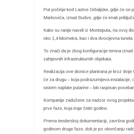
Put počinje kod Lastve Grbaljske, gdje će se 
Markovića, iznad Budve, gdje će imati priključa
Kako su ranije naveli iz Monteputa, na ovoj dio
oko 1,4 kilometra, kao i dva dvocijevna tunela
To znači da je zbog konfiguracije terena izna
zahtjevnih infrastrukturnih objekata.
Realizacija ove dionice planirana je kroz dvij
će za drugu – koja podrazumijeva instalacije,
sistem naplate putarine – biti raspisan poseban
Kompanije zadužene za nadzor ovog projekta 
prve faze, koja traje četiri godine.
Prema tenderskoj dokumentaciji, završna god
godinom druge faze, dok je po okončanju rado