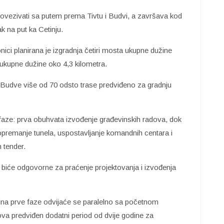
povezivati sa putem prema Tivtu i Budvi, a završava kod
k na put ka Cetinju.
nici planirana je izgradnja četiri mosta ukupne dužine
 ukupne dužine oko 4,3 kilometra.
d Budve više od 70 odsto trase predviđeno za gradnju
e faze: prva obuhvata izvođenje građevinskih radova, dok
 opremanje tunela, uspostavljanje komandnih centara i
 tender.
biće odgovorne za praćenje projektovanja i izvođenja
ina prve faze odvijaće se paralelno sa početnom
va predviđen dodatni period od dvije godine za