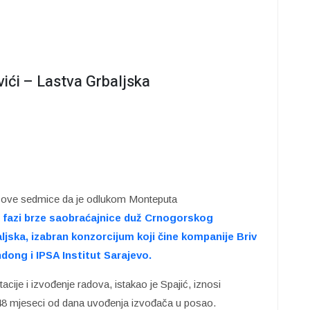
vići – Lastva Grbaljska
je ove sedmice da je odlukom Monteputa
j fazi brze saobraćajnice duž Crnogorskog
ljska, izabran konzorcijum koji čine kompanije Briv
dong i IPSA Institut Sarajevo.
ije i izvođenje radova, istakao je Spajić, iznosi
 48 mjeseci od dana uvođenja izvođača u posao.