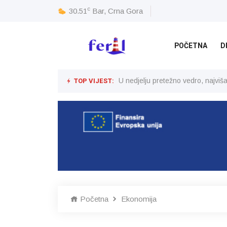
c
30.51
Bar, Crna Gora
POČETNA
D
TOP VIJEST:
U nedjelju pretežno vedro, najvi
Početna
Ekonomija