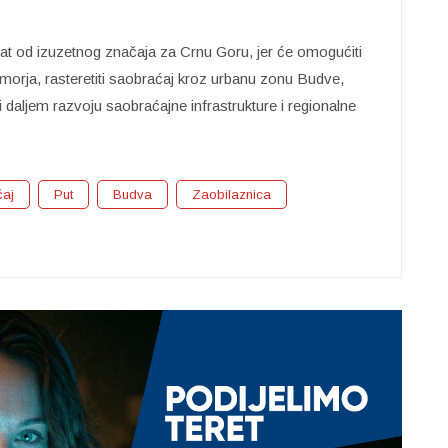
kat od izuzetnog značaja za Crnu Goru, jer će omogućiti
imorja, rasteretiti saobraćaj kroz urbanu zonu Budve,
i daljem razvoju saobraćajne infrastrukture i regionalne
aj
Put
Budva
Zaobilaznica