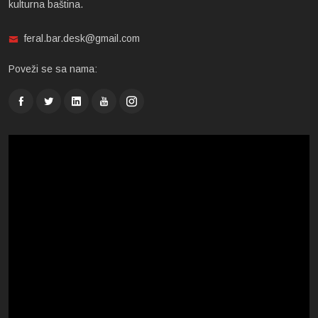
kulturna baština.
feral.bar.desk@gmail.com
Poveži se sa nama: