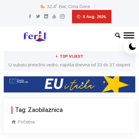
c
32.4
Bar, Crna Gora
8 Aug. 2026.
TOP VIJEST:
eni
U subotu pretežno vedro, najviša dnevna od 33 do 37 stepeni
U 
Tag: Zaobilaznica
Početna