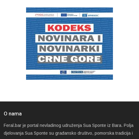
O nama
Feral.bar je portal nevladinog udruženja Sua Sponte iz Bara. Polja
djelovanja Sua Sponte su građansko društvo, pomorska tradicija i