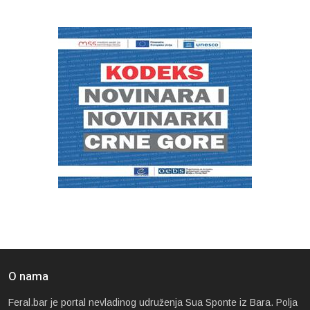
O nama
Feral.bar je portal nevladinog udruženja Sua Sponte iz Bara. Polja