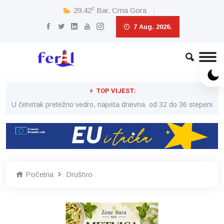
c
29.42
Bar, Crna Gora
7 Aug. 2026.
TOP VIJEST:
peni
U četvrtak pretežno vedro, najviša dnevna od 32 do 36 stepeni
U č
Početna
Društvo