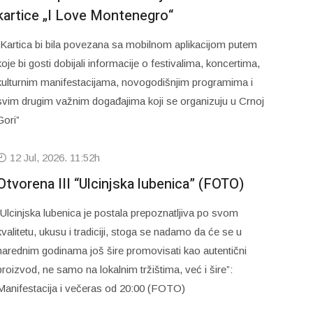
kartice „I Love Montenegro“
“Kartica bi bila povezana sa mobilnom aplikacijom putem
koje bi gosti dobijali informacije o festivalima, koncertima,
kulturnim manifestacijama, novogodišnjim programima i
svim drugim važnim događajima koji se organizuju u Crnoj
Gori”
12 Jul, 2026. 11:52h
Otvorena III “Ulcinjska lubenica” (FOTO)
“Ulcinjska lubenica je postala prepoznatljiva po svom
kvalitetu, ukusu i tradiciji, stoga se nadamo da će se u
narednim godinama još šire promovisati kao autentični
proizvod, ne samo na lokalnim tržištima, već i šire”:
Manifestacija i večeras od 20:00 (FOTO)