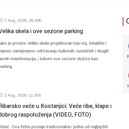
7 Aug, 2026. 06:49h
Velika skela i ove sezone parking
Iako je prostor Velike skele projektovan kao trg, šetalište i
mjesto namijenjeno održavanju kulturnih, turističkih i drugih
javnih manifestacija, i tokom ove sezone služiće kao
parking
2 Aug, 2026. 11:45h
Ribarsko veče u Kostanjici: Veče ribe, klape i
dobrog raspoloženja (VIDEO, FOTO)
Ristić: Ova fešta postaje tradicionalna i jedna od najljepših