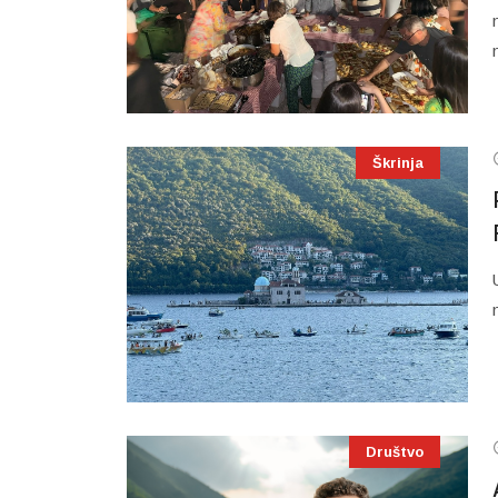
Škrinja
Društvo