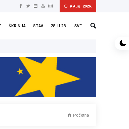
9 Aug. 2026.
E
ŠKRINJA
STAV
28. U 28.
SVE
U ponedjeljak pretežno vedro, najviš
Početna