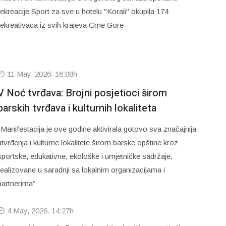
rekreacije Sport za sve u hotelu "Korali" okupila 174
rekreativaca iz svih krajeva Crne Gore
11 May, 2026. 16:08h
V Noć tvrđava: Brojni posjetioci širom
barskih tvrđava i kulturnih lokaliteta
"Manifestacija je ove godine aktivirala gotovo sva značajnija
utvrđenja i kulturne lokalitete širom barske opštine kroz
sportske, edukativne, ekološke i umjetničke sadržaje,
realizovane u saradnji sa lokalnim organizacijama i
partnerima"
4 May, 2026. 14:27h