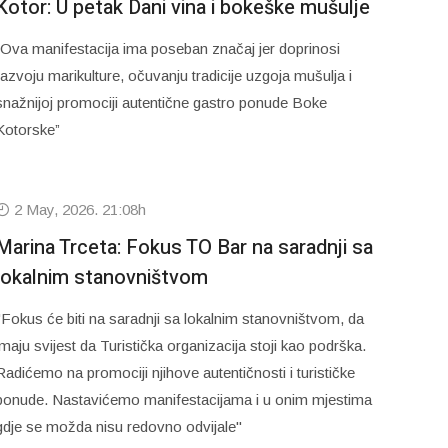
Kotor: U petak Dani vina i bokeške mušulje
“Ova manifestacija ima poseban značaj jer doprinosi
razvoju marikulture, očuvanju tradicije uzgoja mušulja i
snažnijoj promociji autentične gastro ponude Boke
Kotorske”
2 May, 2026. 21:08h
Marina Trceta: Fokus TO Bar na saradnji sa
lokalnim stanovništvom
"Fokus će biti na saradnji sa lokalnim stanovništvom, da
imaju svijest da Turistička organizacija stoji kao podrška.
Radićemo na promociji njihove autentičnosti i turističke
ponude. Nastavićemo manifestacijama i u onim mjestima
gdje se možda nisu redovno odvijale"