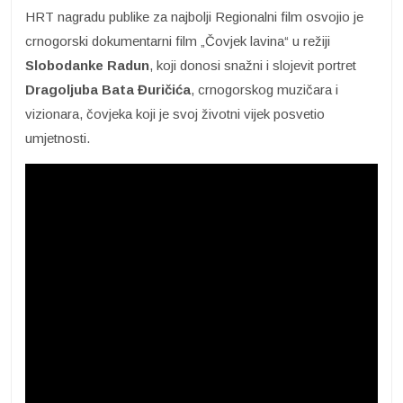
HRT nagradu publike za najbolji Regionalni film osvojio je
crnogorski dokumentarni film „Čovjek lavina“ u režiji
Slobodanke Radun
, koji donosi snažni i slojevit portret
Dragoljuba Bata Đuričića
, crnogorskog muzičara i
vizionara, čovjeka koji je svoj životni vijek posvetio
umjetnosti.