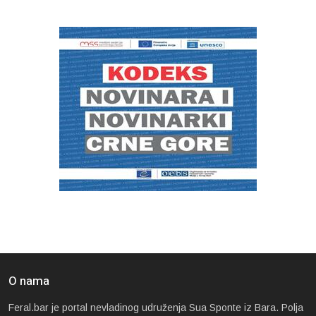
O nama
Feral.bar je portal nevladinog udruženja Sua Sponte iz Bara. Polja