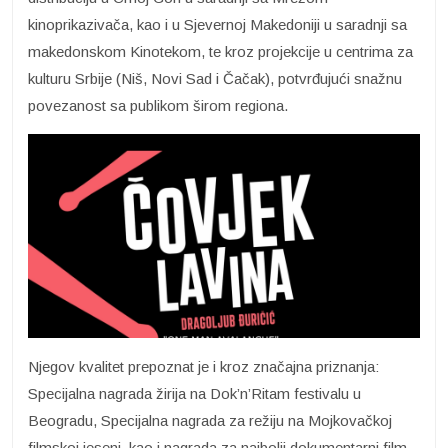
kinoprikazivača, kao i u Sjevernoj Makedoniji u saradnji sa
makedonskom Kinotekom, te kroz projekcije u centrima za
kulturu Srbije (Niš, Novi Sad i Čačak), potvrđujući snažnu
povezanost sa publikom širom regiona.
Njegov kvalitet prepoznat je i kroz značajna priznanja:
Specijalna nagrada žirija na Dok’n’Ritam festivalu u
Beogradu, Specijalna nagrada za režiju na Mojkovačkoj
filmskoj jeseni, kao i nagrada za najbolji dokumentarni film