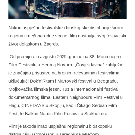
Nakon uspješne festivalske i bioskopske distribucije širom
regiona i međunarodne scene, film nastavlja svoj festivalski
život dolaskom u Zagreb.
Od premijere u avgustu 2025. godine na 38. Montenegro
Film Festivalu u Herceg Novom, „Čovjek lavina“ zabilježio
je značajno prisustvo na brojnim relevantnim festivalima,
uključujući Dok’n’Ritam i Martovski festival u Beogradu,
Mojkovačka filmska jesen, Tuzla Internacionalni festival
dokumentarnog filma, Eastern Neighbours Film Festival u
Hagu, CINEDAYS u Skoplju, kao i Čikago Serbian Film
Fest, te Balkan Nordic Film Festival u Stokholmu.
Film je takođe imao uspješnu regionalnu bioskopsku
distribuciju u Crnoj Gori u saradnji sa Mrežom