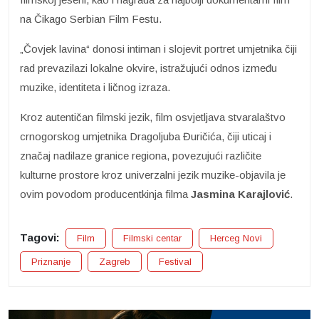
na Čikago Serbian Film Festu.
„Čovjek lavina“ donosi intiman i slojevit portret umjetnika čiji
rad prevazilazi lokalne okvire, istražujući odnos između
muzike, identiteta i ličnog izraza.
Kroz autentičan filmski jezik, film osvjetljava stvaralaštvo
crnogorskog umjetnika Dragoljuba Đuričića, čiji uticaj i
značaj nadilaze granice regiona, povezujući različite
kulturne prostore kroz univerzalni jezik muzike-objavila je
ovim povodom producentkinja filma
Jasmina Karajlović
.
Tagovi:
Film
Filmski centar
Herceg Novi
Priznanje
Zagreb
Festival