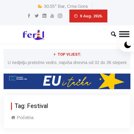
c
30.55
Bar, Crna Gora
9 Aug. 2026.
TOP VIJEST:
eni
U nedjelju pretežno vedro, najviša dnevna od 32 do 36 stepeni
U 
Tag: Festival
Početna