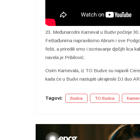
23. Međunarodni Karneval u Budvi počinje 30. a
Feštađunima napravilismo Abrum i sve Podgori
fešti, a priredili smo i iscrtavanje dječjih lica 
navela je Pribilović.
Osim Karnevala, iz TO Budve su najavili Cere
kada će u Budvi nastupiti ukrajinski DJ duo A
Tagovi:
Budva
TO Budva
Karnev