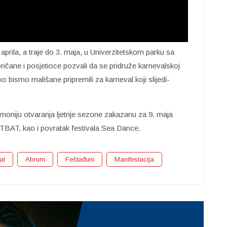
prila, a traje do 3. maja, u Univerzitetskom parku sa
čane i posjetioce pozvali da se pridruže karnevalskoj
kako bismo mališane pripremili za karneval koji slijedi-
moniju otvaranja ljetnje sezone zakazanu za 9. maja
RTBAT, kao i povratak festivala Sea Dance.
al
Abrum
Feštađuni
Manifestacija