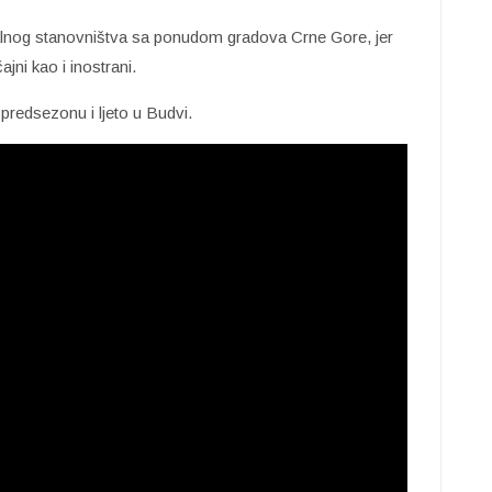
lnog stanovništva sa ponudom gradova Crne Gore, jer
jni kao i inostrani.
 predsezonu i ljeto u Budvi.