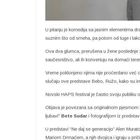
U pitanju je komedija sa jasnim elementima dra
suznim što od smeha, pa potom od tuge i tako
Ova dva glumca, prerušena u žene poslednje ž
saučesništvo, ali ih konvertuju na domaći tere
Vreme poklonjeno njima nije proćerdano već obog
slučaju ove predstave Bebo, Ružo, kako su i
Novski HAPS festival je častio svoju publiku 
Objava je povezana sa originalnom pjesmom ko
ljubavi"
Bete Sudar
i fotografijom iz predstav
U predstavi “Ne daj se generacijo” Alen Muratov
Mariom Drmaćem, a njih dvojica i igraju u priči