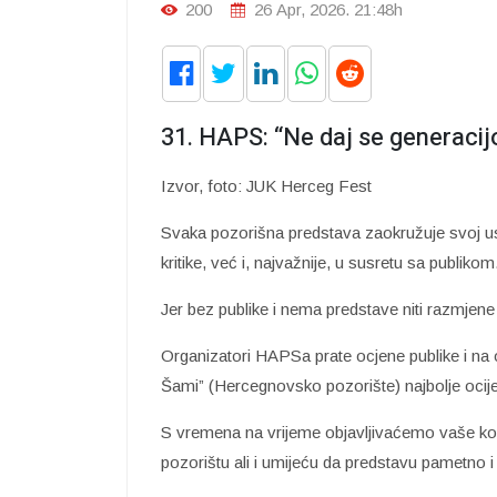
200
26 Apr, 2026. 21:48h
31. HAPS: “Ne daj se generacijo”
Izvor, foto: JUK Herceg Fest
Svaka pozorišna predstava zaokružuje svoj us
kritike, već i, najvažnije, u susretu sa publikom
Jer bez publike i nema predstave niti razmjen
Organizatori HAPSa prate ocjene publike i na 
Šami” (Hercegnovsko pozorište) najbolje ocijen
S vremena na vrijeme objavljivaćemo vaše kom
pozorištu ali i umijeću da predstavu pametno i