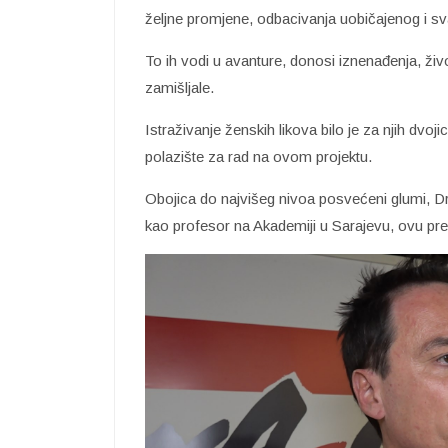
željne promjene, odbacivanja uobičajenog i s
To ih vodi u avanture, donosi iznenađenja, živ
zamišljale.
Istraživanje ženskih likova bilo je za njih dvoji
polazište za rad na ovom projektu.
Obojica do najvišeg nivoa posvećeni glumi, D
kao profesor na Akademiji u Sarajevu, ovu pred