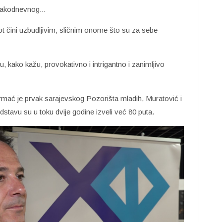
vakodnevnog...
ot čini uzbudljivim, sličnim onome što su za sebe
cu, kako kažu, provokativno i intrigantno i zanimljivo
rmać je prvak sarajevskog Pozorišta mladih, Muratović i
stavu su u toku dvije godine izveli već 80 puta.