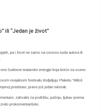
 ili “Jedan je život”
pjeh, pa i život ne samo na osnovu suda autora ili
.
e one čudesne teatarske energije koja kreće sa scene.
ovom revijalnom festivalu dodjeljuju Plaketu “Miloš
jenoj predstavi, prave još jedan iskorak.
entare, zahvalni za podršku, pažnju, ljubav prema
 zrelo prokomentarišete.