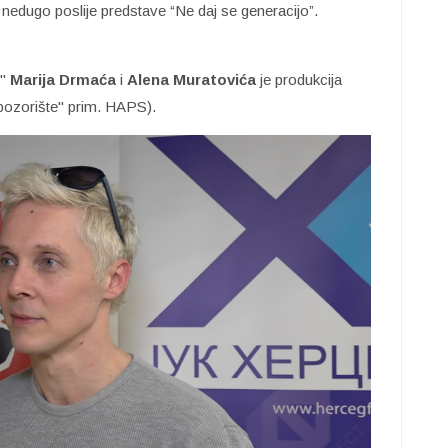
nedugo poslije predstave “Ne daj se generacijo”.
o"
Marija Drmaća
i
Alena Muratovića
je produkcija
 pozorište" prim. HAPS).