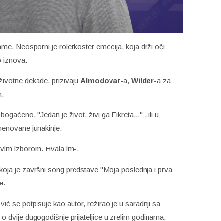
me. Neosporni je rolerkoster emocija, koja drži oči
 iznova.
ivotne dekade, prizivaju
Almodovar
-a,
Wilder
-a za
n.
aćeno. "Jedan je život, živi ga Fikreta..." , ili u
menovane junakinje.
ovim izborom. Hvala im-.
ja je završni song predstave "Moja poslednja i prva
e.
ić se potpisuje kao autor, režirao je u saradnji sa
 o dvije dugogodišnje prijateljice u zrelim godinama,