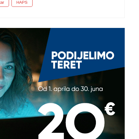
tar
HAPS