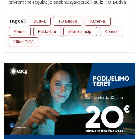
privremene regulacije saobraćaja-poručili su iz TO Budva.
Tagovi:
Budva
TO Budva
Karneval
Abrum
Feštađuni
Manifestacija
Koncert
Milan Tičić