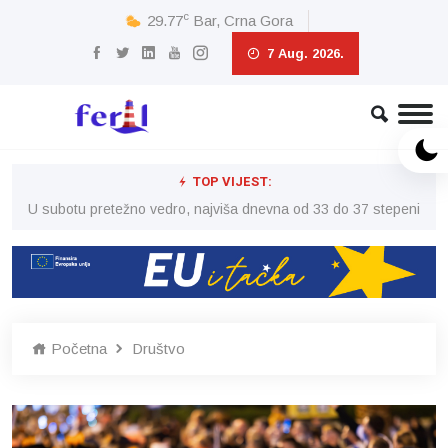
c
29.77
Bar, Crna Gora
7 Aug. 2026.
TOP VIJEST:
eni
U subotu pretežno vedro, najviša dnevna od 33 do 37 stepeni
U 
Početna
Društvo