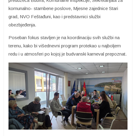
preduzeća Budva, Komunalne inspekcije, Sekretarijata za
komunalno- stambene poslove, Mjesne zajednice Stari
grad, NVO Feštađuni, kao i predstavnici službi
obezbjeđenja.
Poseban fokus stavljen je na koordinaciju svih službi na
terenu, kako bi višednevni program protekao u najboljem
redu i u atmosferi po kojoj je budvanski karneval prepoznat.