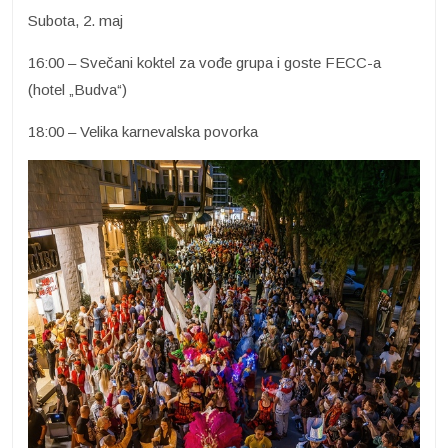
Subota, 2. maj
16:00 – Svečani koktel za vođe grupa i goste FECC-a
(hotel „Budva“)
18:00 – Velika karnevalska povorka