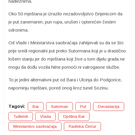
nadležnima.
Oko 50 mještana je izrazilo nezadovoljstvo činjenicom da
je put zanemaren, pun rupa, urušen i opterećen čestim
odronima.
Od Vlade i Ministarstva saobraćaja zahtijevali su da se što
prije sredi regionalni put preko Sutormana koji je u drastično
lošem stanju jer do mještana koji žive u tom dijelu grada ne
mogu da dođu vozila hitne pomoći ni vatrogasne službe.
To je jedini alternativni put od Bara i Ulcinja do Podgorice,
napominju mještani, pored onog kroz tunel Sozinu.
Tagovi:
Bar
Sutorman
Put
Devastacija
Tuđemili
Vlada
Opština Bar
Ministarstvo saobraćaja
Radinka Ćinćur