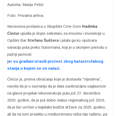
Autorka: Marija Pešić
Foto: Privatna arhiva
Nezavisna poslanica u Skupštini Crne Gore
Radinka
Ćinćur
uputila je dopis sekretaru za imovinu i investicije u
Opštini Bar
Stefanu Šušteru
i pitala ga ko opstruira
sanaciju puta preko Sutormana, koji je u skorijem periodu u
pažnji javnosti
jer su građani izrazili protest zbog katastrofalnog
stanja u kojem se on nalazi.
Ćinćur je, prema obraćanju koje je dostavila “Vijestima”,
navela da je u saznanju da je data saobraćajna saglasnost
na glavni projekat rekonstrukcije puta još 27. decembra
2023. godine, da je put dobio status regionalnog još 2019,
da je bio uvršen u kapitalni budžet države za 2025. godinu,
ali da na tom projektu u međuvremenu ništa nije rađeno, pa