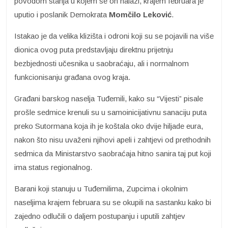
povodom stanja u kojem se on nalazi, krajem februara je
uputio i poslanik Demokrata
Momčilo Leković
.
Istakao je da velika klizišta i odroni koji su se pojavili na više
dionica ovog puta predstavljaju direktnu prijetnju
bezbjednosti učesnika u saobraćaju, ali i normalnom
funkcionisanju građana ovog kraja.
Građani barskog naselja Tuđemili, kako su “Vijesti” pisale
prošle sedmice krenuli su u samoinicijativnu sanaciju puta
preko Sutormana koja ih je koštala oko dvije hiljade eura,
nakon što nisu uvaženi njihovi apeli i zahtjevi od prethodnih
sedmica da Ministarstvo saobraćaja hitno sanira taj put koji
ima status regionalnog.
Barani koji stanuju u Tuđemilima, Zupcima i okolnim
naseljima krajem februara su se okupili na sastanku kako bi
zajedno odlučili o daljem postupanju i uputili zahtjev