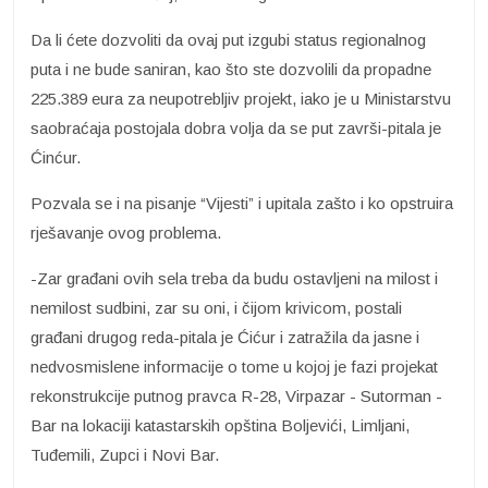
Da li ćete dozvoliti da ovaj put izgubi status regionalnog
puta i ne bude saniran, kao što ste dozvolili da propadne
225.389 eura za neupotrebljiv projekt, iako je u Ministarstvu
saobraćaja postojala dobra volja da se put završi-pitala je
Ćinćur.
Pozvala se i na pisanje “Vijesti” i upitala zašto i ko opstruira
rješavanje ovog problema.
-Zar građani ovih sela treba da budu ostavljeni na milost i
nemilost sudbini, zar su oni, i čijom krivicom, postali
građani drugog reda-pitala je Ćićur i zatražila da jasne i
nedvosmislene informacije o tome u kojoj je fazi projekat
rekonstrukcije putnog pravca R-28, Virpazar - Sutorman -
Bar na lokaciji katastarskih opština Boljevići, Limljani,
Tuđemili, Zupci i Novi Bar.