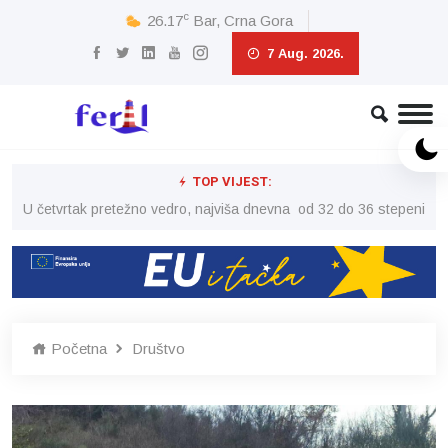
c
26.17
Bar, Crna Gora
7 Aug. 2026.
TOP VIJEST:
peni
U četvrtak pretežno vedro, najviša dnevna od 32 do 36 stepeni
U č
Početna
Društvo