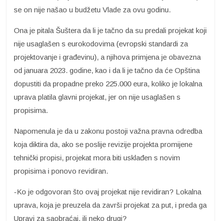
se on nije našao u budžetu Vlade za ovu godinu.
Ona je pitala Šuštera da li je tačno da su predali projekat koji
nije usaglašen s eurokodovima (evropski standardi za
projektovanje i građevinu), a njihova primjena je obavezna
od januara 2023. godine, kao i da li je tačno da će Opština
dopustiti da propadne preko 225.000 eura, koliko je lokalna
uprava platila glavni projekat, jer on nije usaglašen s
propisima.
Napomenula je da u zakonu postoji važna pravna odredba
koja diktira da, ako se poslije revizije projekta promijene
tehnički propisi, projekat mora biti usklađen s novim
propisima i ponovo revidiran.
-Ko je odgovoran što ovaj projekat nije revidiran? Lokalna
uprava, koja je preuzela da završi projekat za put, i preda ga
Upravi za saobraćaj, ili neko drugi?