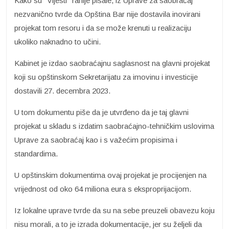
Kako su "Vijesti" ranije pisale, iz Uprave za saobraćaj
nezvanično tvrde da Opština Bar nije dostavila inovirani
projekat tom resoru i da se može krenuti u realizaciju
ukoliko naknadno to učini.
Kabinet je izdao saobraćajnu saglasnost na glavni projekat
koji su opštinskom Sekretarijatu za imovinu i investicije
dostavili 27. decembra 2023.
U tom dokumentu piše da je utvrđeno da je taj glavni
projekat u skladu s izdatim saobraćajno-tehničkim uslovima
Uprave za saobraćaj kao i s važećim propisima i
standardima.
U opštinskim dokumentima ovaj projekat je procijenjen na
vrijednost od oko 64 miliona eura s eksproprijacijom.
Iz lokalne uprave tvrde da su na sebe preuzeli obavezu koju
nisu morali, a to je izrada dokumentacije, jer su željeli da