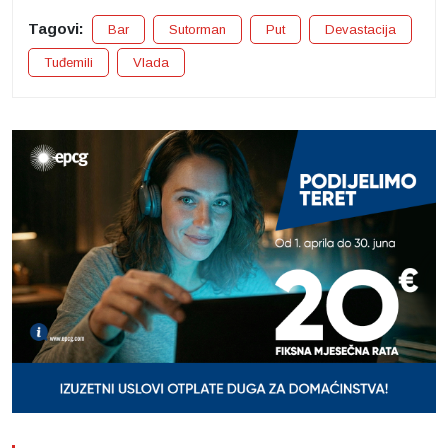
Tagovi:
Bar
Sutorman
Put
Devastacija
Tuđemili
Vlada