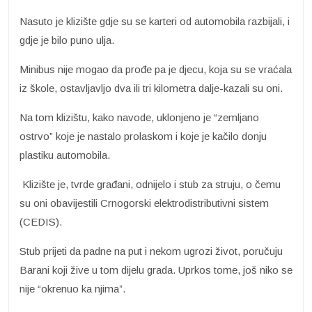
Nasuto je klizište gdje su se karteri od automobila razbijali, i
gdje je bilo puno ulja.
Minibus nije mogao da prođe pa je djecu, koja su se vraćala
iz škole, ostavljavljo dva ili tri kilometra dalje-kazali su oni.
Na tom klizištu, kako navode, uklonjeno je “zemljano
ostrvo” koje je nastalo prolaskom i koje je kačilo donju
plastiku automobila.
Klizište je, tvrde građani, odnijelo i stub za struju, o čemu
su oni obavijestili Crnogorski elektrodistributivni sistem
(CEDIS).
Stub prijeti da padne na put i nekom ugrozi život, poručuju
Barani koji žive u tom dijelu grada. Uprkos tome, još niko se
nije “okrenuo ka njima”.