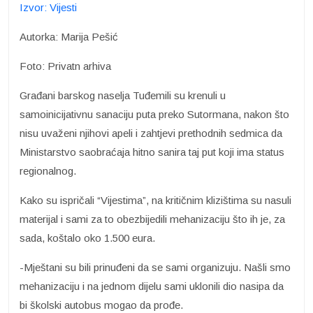
Izvor: Vijesti
Autorka: Marija Pešić
Foto: Privatn arhiva
Građani barskog naselja Tuđemili su krenuli u
samoinicijativnu sanaciju puta preko Sutormana, nakon što
nisu uvaženi njihovi apeli i zahtjevi prethodnih sedmica da
Ministarstvo saobraćaja hitno sanira taj put koji ima status
regionalnog.
Kako su ispričali “Vijestima”, na kritičnim klizištima su nasuli
materijal i sami za to obezbijedili mehanizaciju što ih je, za
sada, koštalo oko 1.500 eura.
-Mještani su bili prinuđeni da se sami organizuju. Našli smo
mehanizaciju i na jednom dijelu sami uklonili dio nasipa da
bi školski autobus mogao da prođe.