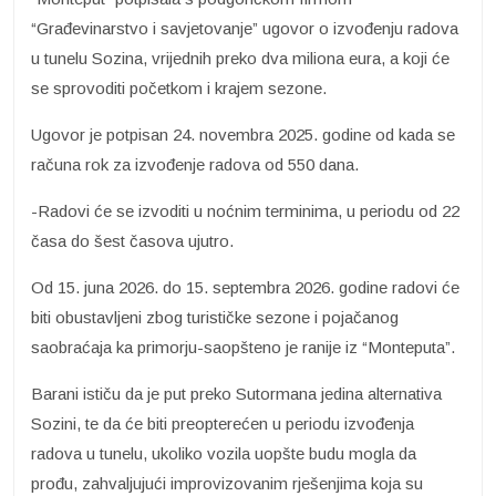
“Građevinarstvo i savjetovanje” ugovor o izvođenju radova
u tunelu Sozina, vrijednih preko dva miliona eura, a koji će
se sprovoditi početkom i krajem sezone.
Ugovor je potpisan 24. novembra 2025. godine od kada se
računa rok za izvođenje radova od 550 dana.
-Radovi će se izvoditi u noćnim terminima, u periodu od 22
časa do šest časova ujutro.
Od 15. juna 2026. do 15. septembra 2026. godine radovi će
biti obustavljeni zbog turističke sezone i pojačanog
saobraćaja ka primorju-saopšteno je ranije iz “Monteputa”.
Barani ističu da je put preko Sutormana jedina alternativa
Sozini, te da će biti preopterećen u periodu izvođenja
radova u tunelu, ukoliko vozila uopšte budu mogla da
prođu, zahvaljujući improvizovanim rješenjima koja su