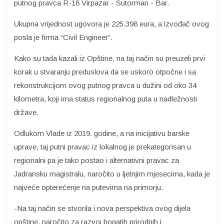
putnog pravca R-18 Virpazar - Sutorman - Bar.
Ukupna vrijednost ugovora je 225.398 eura, a izvođač ovog
posla je firma “Civil Engineer”.
Kako su tada kazali iz Opštine, na taj način su preuzeli prvi
korak u stvaranju preduslova da se uskoro otpočne i sa
rekonstrukcijom ovog putnog pravca u dužini od oko 34
kilometra, ​koji ima status regionalnog puta u nadležnosti
države.
Odlukom Vlade iz 2019. godine, a na inicijativu barske
uprave, taj putni pravac iz lokalnog je prekategorisan u
regionalni pa je tako postao i alternativni pravac za
Jadransku magistralu, naročito u ljetnjim mjesecima, kada je
najveće opterećenje na putevima na primorju.
-Na taj način se stvorila i nova perspektiva ovog dijela
opštine, naročito za razvoj bogatih prirodnih i