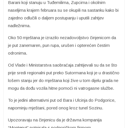
Barani koji stanuju u Tuđemilima, Zupcima i okolnim
naseljima krajem februara su se okupili na sastanku kako bi
zajedno odlučili o daljem postupanju i uputili zahtjev
nadležnima.
Oko 50 mještana je izrazilo nezadovoljstvo činjenicom da
je put zanemaren, pun rupa, urušen i opterećen čestim
odronima.
Od Vlade i Ministarstva saobraćaja zahtijevali su da se što
prije sredi regionalni put preko Sutormana koji je u drastično
lošem stanju jer do mještana koji žive u tom dijelu grada ne
mogu da dođu vozila hitne pomoći ni vatrogasne službe.
To je jedini alternativni put od Bara i Ulcinja do Podgorice,
napominju mještani, pored onog kroz tunel Sozinu.
Upozoravaju na činjenicu da je državna kompanija
“Monteput” potpisala s podgoričkom firmom