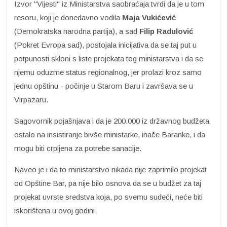
Izvor "Vijesti" iz Ministarstva saobraćaja tvrdi da je u tom
resoru, koji je donedavno vodila
Maja Vukićević
(Demokratska narodna partija), a sad
Filip Radulović
(Pokret Evropa sad), postojala inicijativa da se taj put u
potpunosti skloni s liste projekata tog ministarstva i da se
njemu oduzme status regionalnog, jer prolazi kroz samo
jednu opštinu - počinje u Starom Baru i završava se u
Virpazaru.
Sagovornik pojašnjava i da je 200.000 iz državnog budžeta
ostalo na insistiranje bivše ministarke, inače Baranke, i da
mogu biti crpljena za potrebe sanacije.
Naveo je i da to ministarstvo nikada nije zaprimilo projekat
od Opštine Bar, pa nije bilo osnova da se u budžet za taj
projekat uvrste sredstva koja, po svemu sudeći, neće biti
iskorištena u ovoj godini.