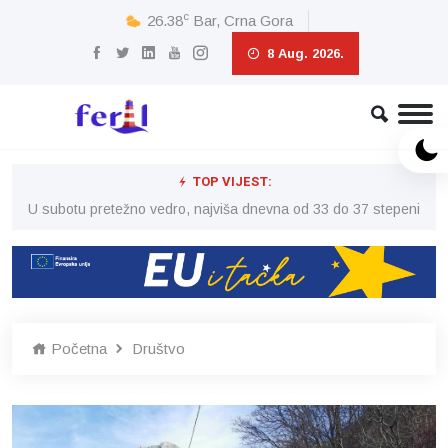
c
26.38
Bar, Crna Gora
8 Aug. 2026.
TOP VIJEST:
eni
U subotu pretežno vedro, najviša dnevna od 33 do 37 stepeni
U 
Početna
Društvo